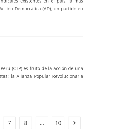
dicales existentes en el país, la más
 Acción Democrática (AD), un partido en
erú (CTP) es fruto de la acción de una
stas: la Alianza Popular Revolucionaria
7
8
…
10