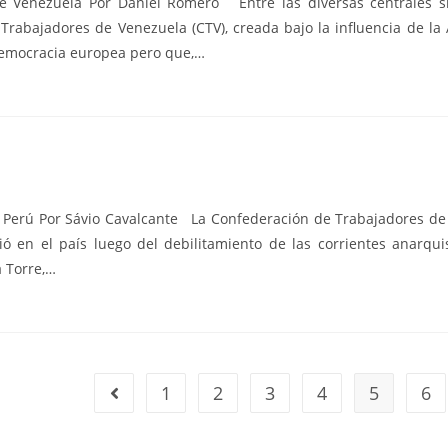
 Venezuela Por Daniel Romero Entre las diversas centrales sin
Trabajadores de Venezuela (CTV), creada bajo la influencia de la
ldemocracia europea pero que,…
Perú Por Sávio Cavalcante La Confederación de Trabajadores de P
ió en el país luego del debilitamiento de las corrientes anarqui
 Torre,…
1
2
3
4
5
6