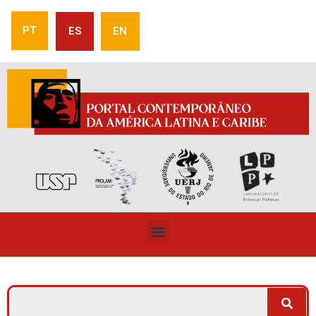
PT
ES
EN