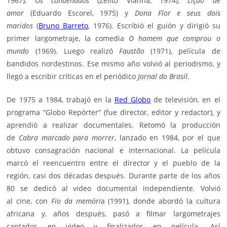
1967),
Os condenados
(Zelito Vianna, 1974),
Lição de
amor
(Eduardo Escorel, 1975) y
Dona Flor e seus dois
maridos
(
Bruno Barreto
, 1976). Escribió el guión y dirigió su
primer largometraje, la comedia
O homem que comprou o
mundo
(1969). Luego realizó
Faustão
(1971), película de
bandidos nordestinos. Ese mismo año volvió al periodismo, y
llegó a escribir críticas en el periódico
Jornal do Brasil
.
De 1975 a 1984, trabajó en la
Red Globo
de televisión, en el
programa “Globo Repórter” (fue director, editor y redactor), y
aprendió a realizar documentales. Retomó la producción
de
Cabra marcado para morrer
, lanzado en 1984, por el que
obtuvo consagración nacional e internacional. La película
marcó el reencuentro entre el director y el pueblo de la
región, casi dos décadas después. Durante parte de los años
80 se dedicó al video documental independiente. Volvió
al cine, con
Fio da memóri
a (1991), donde abordó la cultura
africana y, años después, pasó a filmar largometrajes
captados en video y finalizados en película. Así