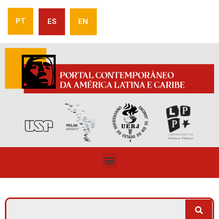
PT
ES
EN