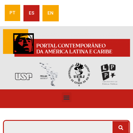
PT
ES
EN