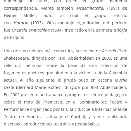
homenaje al autor, con quien el grupo mantenía
correspondencia. Montó también
Medeamaterial
(1991) de
Heiner Müller, autor al cual el grupo retornó
con
Horacio
(1993). Otro montaje significativo del período
fue
Oresteia ex-machina
(1994), inspirado en la primera trilogía
de Esquilo.
Uno de sus trabajos más conocidos, la versión de
Ricardo III
de
Shakespeare, dirigida por Heidi Abderhalden en 2000, es una
relectura personal sobre la base de una selección de
fragmentos poéticos que aluden a la violencia de la Colombia
actual. Al año siguiente, el grupo puso en escena
Muelle
Oeste
(Bernard-Marie Koltès), dirigida por Rolf Abderhalden.
En 2002 presentó un trabajo en progreso escénico-pedagógico
sobre el mito de Prometeo, en el Seminario de Teatro y
Performance organizado por la
Eitalc
(Escuela Internacional de
Teatro de América Latina y el Caribe), y viene realizando
diversas coproducciones teatrales y pedagógicas.