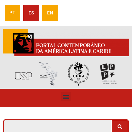
PT
ES
EN