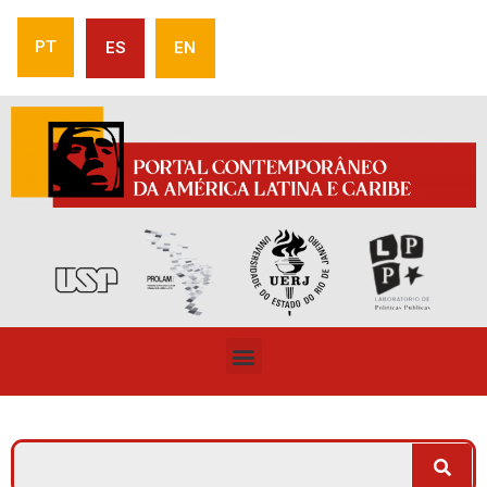
PT
ES
EN