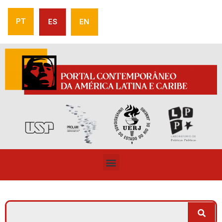
PT
ES
EN