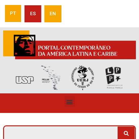
PT
ES
EN