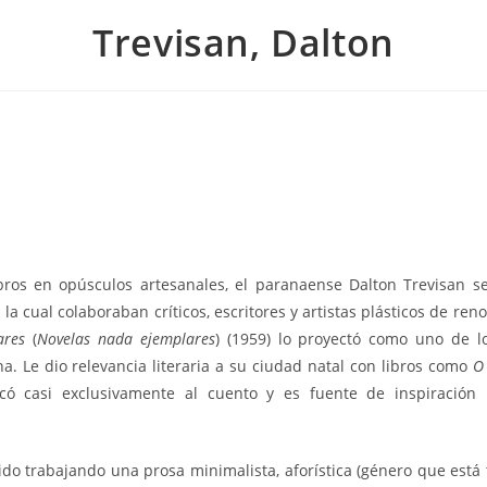
Trevisan, Dalton
ibros en opúsculos artesanales, el paranaense Dalton Trevisan
n la cual colaboraban críticos, escritores y artistas plásticos de re
ares
(
Novelas nada ejemplares
) (1959) lo proyectó como uno de l
a. Le dio relevancia literaria a su ciudad natal con libros como
O
icó casi exclusivamente al cuento y es fuente de inspiració
ido trabajando una prosa minimalista, aforística (género que está 