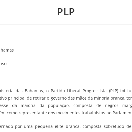
PLP
Bahamas
onso
história das
Bahamas
, o Partido Liberal Progressista (PLP) foi
ivo principal de retirar o governo das mãos da minoria branca, to
sse da maioria da população, composta de negros margina
m como representante dos movimentos trabalhistas no Parlamen
vernado por uma pequena elite branca, composta sobretudo de