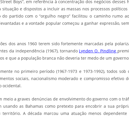
Street Boys”, em referência à concentração dos negócios desses 
situação e dispostos a incluir as massas nos processos políticos
ção do partido com o “orgulho negro” facilitou o caminho rumo a
levantadas e a vontade popular começou a ganhar expressão, sem 
ições dos anos 1960 terem sido fortemente marcadas pela polariza
antes da independência (1967), tornando
Lynden O. Pindling
premi
dos e que a população branca não deveria ter medo de um governo
lmente no primeiro período (1967-1973 e 1973-1992), todos sob
imentos sociais, nacionalismo moderado e compromisso efetivo 
 ocidental.
m meio a graves denúncias de envolvimento do governo com o tráf
m usando as Bahamas como pretexto para encobrir a sua própria
 território. A década marcou uma atuação menos dependent