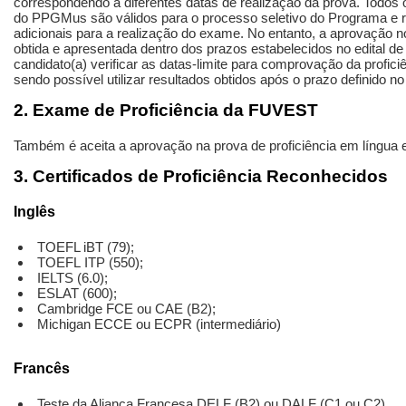
correspondendo a diferentes datas de realização da prova. Todos o
do PPGMus são válidos para o processo seletivo do Programa e 
adicionais para a realização do exame. No entanto, a aprovação n
obtida e apresentada dentro dos prazos estabelecidos no edital 
candidato(a) verificar as datas-limite para comprovação da profici
sendo possível utilizar resultados obtidos após o prazo definido no 
2. Exame de Proficiência da FUVEST
Também é aceita a aprovação na prova de proficiência em língua e
3. Certificados de Proficiência Reconhecidos
Inglês
TOEFL iBT (79);
TOEFL ITP (550);
IELTS (6.0);
ESLAT (600);
Cambridge FCE ou CAE (B2);
Michigan ECCE ou ECPR (intermediário)
Francês
Teste da Aliança Francesa DELF (B2) ou DALF (C1 ou C2).