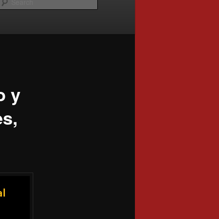
o y
es,