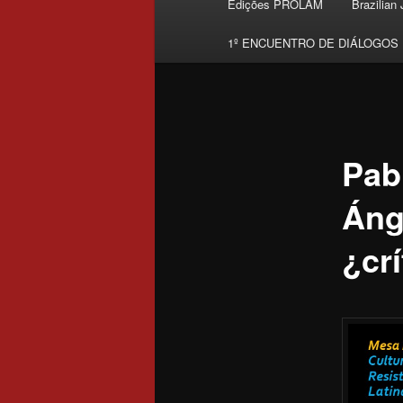
Edições PROLAM
Brazilian
Skip to primary content
1º ENCUENTRO DE DIÁLOGOS
Pab
Áng
¿crí