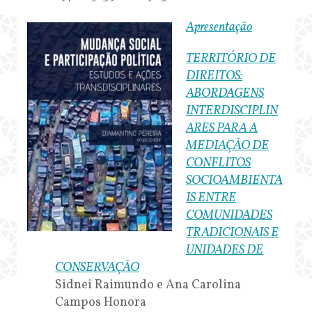
Apresentação
TERRITÓRIO DE
DIREITOS:
ABORDAGENS
INTERDISCIPLIN
ARES PARA A
MEDIAÇÃO DE
CONFLITOS
SOCIOAMBIENTA
IS ENTRE
COMUNIDADES
TRADICIONAIS E
UNIDADES DE
CONSERVAÇÃO
Sidnei Raimundo e Ana Carolina
Campos Honora