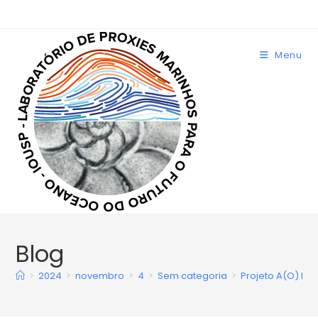
Menu
Blog
>
2024
>
novembro
>
4
>
Sem categoria
>
Projeto A(O) Pro