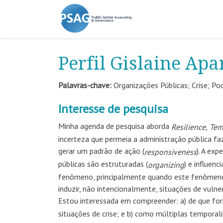
Perfil Gislaine Ap
Palavras-chave:
Organizações Públicas; Crise; Pode
Interesse de pesquisa
Minha agenda de pesquisa aborda
Resilience,
Tem
incerteza que permeia a administração pública f
gerar um padrão de ação
(
).
A expe
responsiveness
públicas são estruturadas
(
)
e influenc
organizing
fenômeno, principalmente quando este fenômeno 
induzir, não intencionalmente, situações de vuln
Estou interessada em compreender: a) de que fo
situações de crise; e b) como múltiplas tempora