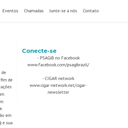
Eventos
Chamadas
Junte-se a nós
Contato
Conecte-se
- PSAGiB no Facebook
www.facebook.com/psagibrazil/
o de
- CIGAR network
 fim de
www.cigar-network.net/cigar-
zações
newsletter
 um
em
e.
ção em
) e sua
y