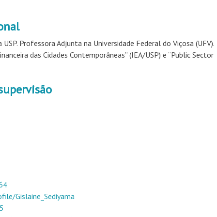
onal
 USP. Professora Adjunta na Universidade Federal do Viçosa
(UFV).
Financeira das Cidades Contemporâneas”
(IEA/USP)
e
“Public
Sector
 supervisão
64
file/Gislaine_Sediyama
65