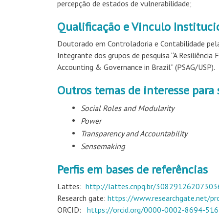
percepção de estados de vulnerabilidade;
Qualificação e Vinculo Instituci
Doutorado em Controladoria e Contabilidade pela
Integrante dos grupos de pesquisa
“A
Resiliência 
Accounting & Governance in Brazil”
(PSAG/USP).
Outros temas de interesse para
Social Roles and Modularity
Power
Transparency and Accountability
Sensemaking
Perfis em bases de referências
Lattes:
http://lattes.cnpq.br/30829126207303
Research gate:
https://www.researchgate.net/pro
ORCID:
https://orcid.org/0000-0002-8694-51