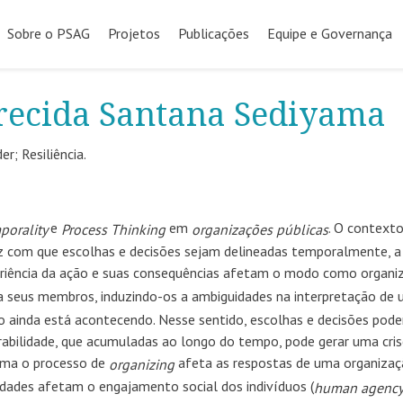
Pular
para
Sobre o PSAG
Projetos
Publicações
Equipe e Governança
o
conteúdo
arecida Santana Sediyama
r; Resiliência.
e
em
. O context
porality
Process Thinking
organizações públicas
az com que escolhas e decisões sejam delineadas temporalmente, a
riência da ação e suas consequências afetam o modo como organi
ia seus membros, induzindo-os a ambiguidades na interpretação de
ainda está acontecendo. Nesse sentido, escolhas e decisões pod
erabilidade, que acumuladas ao longo do tempo, pode gerar uma cris
rma o processo de
afeta as respostas de uma organiza
organizing
lidades afetam o engajamento social dos indivíduos
(
human
agenc