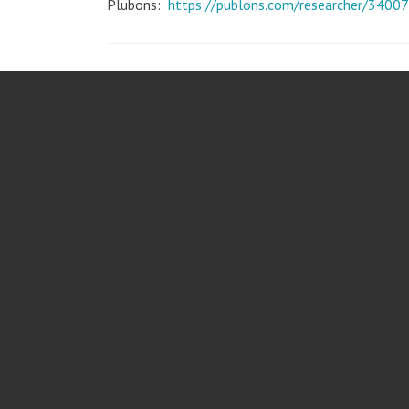
Plubons:
https://publons.com/researcher/34007