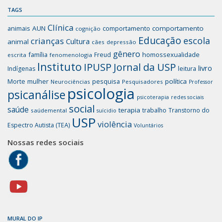
TAGS
Clínica
animais
AUN
comportamento
comportamento
cognição
Educação
escola
crianças
Cultura
animal
cães
depressão
gênero
família
homossexualidade
Freud
escrita
fenomenologia
Instituto
IPUSP
Jornal da USP
livro
Indígenas
leitura
mulher
pesquisa
política
Morte
Neurociências
Pesquisadores
Professor
psicologia
psicanálise
psicoterapia
redes sociais
social
saúde
terapia
trabalho
Transtorno do
saúdemental
suícidio
USP
violência
Espectro Autista (TEA)
Voluntários
Nossas redes sociais
MURAL DO IP