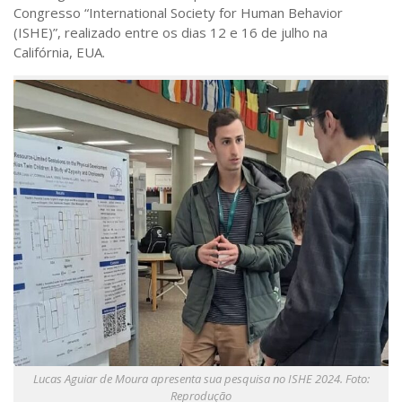
Saúde
Congresso “International Society for Human Behavior
(ISHE)”, realizado entre os dias 12 e 16 de julho na
Seções
Califórnia, EUA.
Mural do IP
Perfil
Commentor
Lançamento
Psico-HQ
Dossiês
Gênero
Alfabetização
Transtorno do Espectro Autista
Contato
Lucas Aguiar de Moura apresenta sua pesquisa no ISHE 2024. Foto:
Quem somos
Reprodução