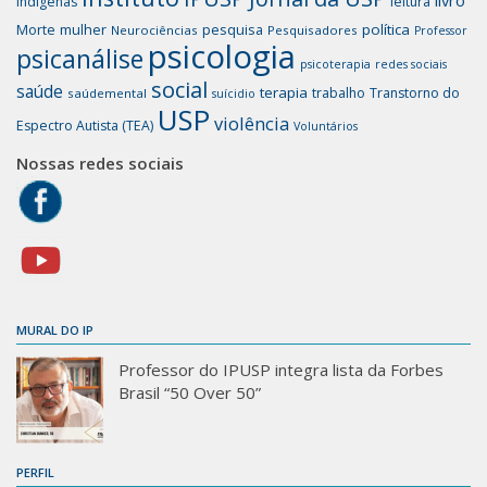
Indígenas
leitura
mulher
pesquisa
política
Morte
Neurociências
Pesquisadores
Professor
psicologia
psicanálise
psicoterapia
redes sociais
social
saúde
terapia
trabalho
Transtorno do
saúdemental
suícidio
USP
violência
Espectro Autista (TEA)
Voluntários
Nossas redes sociais
MURAL DO IP
Professor do IPUSP integra lista da Forbes
Brasil “50 Over 50”
PERFIL