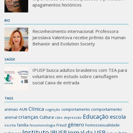
apagamentos históricos
BIO
Reconhecimento internacional: Professora
Jaroslava Valentova recebe prêmio da Human
Behavior and Evolution Society
SAÚDE
IPUSP busca adultos brasileiros com TEA para
voluntários em estudo sobre camuflagem
social Caixa de entrada
TAGS
Clínica
animais
AUN
comportamento
comportamento
cognição
Educação
escola
crianças
Cultura
animal
cães
depressão
gênero
família
homossexualidade
Freud
escrita
fenomenologia
Instituto
IPUSP
Jornal da USP
livro