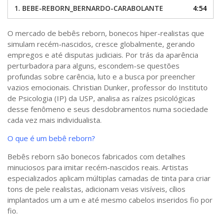
áudio
Sobre o Portal
1.
BEBE-REBORN_BERNARDO-CARABOLANTE
4:54
O mercado de bebês reborn, bonecos hiper-realistas que
simulam recém-nascidos, cresce globalmente, gerando
empregos e até disputas judiciais. Por trás da aparência
perturbadora para alguns, escondem-se questões
profundas sobre carência, luto e a busca por preencher
vazios emocionais. Christian Dunker, professor do Instituto
de Psicologia (IP) da USP, analisa as raízes psicológicas
desse fenômeno e seus desdobramentos numa sociedade
cada vez mais individualista.
O que é um bebê reborn?
Bebês reborn são bonecos fabricados com detalhes
minuciosos para imitar recém-nascidos reais. Artistas
especializados aplicam múltiplas camadas de tinta para criar
tons de pele realistas, adicionam veias visíveis, cílios
implantados um a um e até mesmo cabelos inseridos fio por
fio.