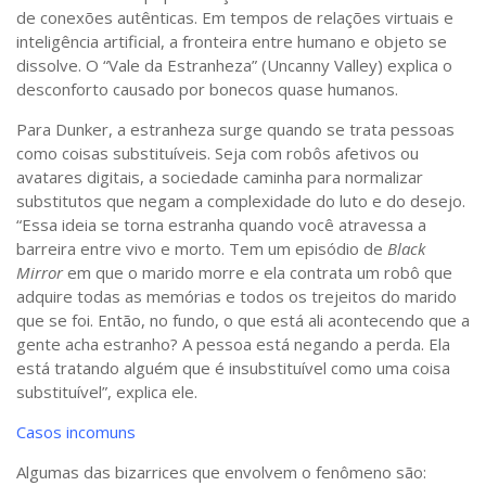
de conexões autênticas. Em tempos de relações virtuais e
inteligência artificial, a fronteira entre humano e objeto se
dissolve. O “Vale da Estranheza” (Uncanny Valley) explica o
desconforto causado por bonecos quase humanos.
Para Dunker, a estranheza surge quando se trata pessoas
como coisas substituíveis. Seja com robôs afetivos ou
avatares digitais, a sociedade caminha para normalizar
substitutos que negam a complexidade do luto e do desejo.
“Essa ideia se torna estranha quando você atravessa a
barreira entre vivo e morto. Tem um episódio de
Black
Mirror
em que o marido morre e ela contrata um robô que
adquire todas as memórias e todos os trejeitos do marido
que se foi. Então, no fundo, o que está ali acontecendo que a
gente acha estranho? A pessoa está negando a perda. Ela
está tratando alguém que é insubstituível como uma coisa
substituível”, explica ele.
Casos incomuns
Algumas das bizarrices que envolvem o fenômeno são: