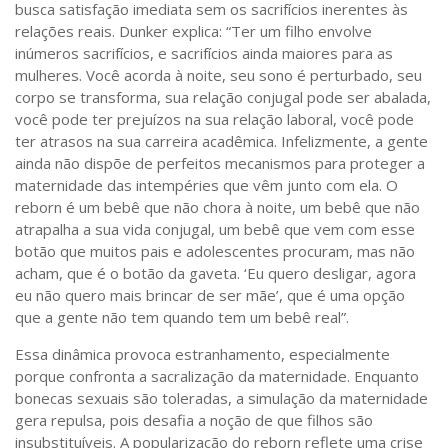
busca satisfação imediata sem os sacrifícios inerentes às
relações reais. Dunker explica: “Ter um filho envolve
inúmeros sacrifícios, e sacrifícios ainda maiores para as
mulheres. Você acorda à noite, seu sono é perturbado, seu
corpo se transforma, sua relação conjugal pode ser abalada,
você pode ter prejuízos na sua relação laboral, você pode
ter atrasos na sua carreira acadêmica. Infelizmente, a gente
ainda não dispõe de perfeitos mecanismos para proteger a
maternidade das intempéries que vêm junto com ela. O
reborn é um bebê que não chora à noite, um bebê que não
atrapalha a sua vida conjugal, um bebê que vem com esse
botão que muitos pais e adolescentes procuram, mas não
acham, que é o botão da gaveta. ‘Eu quero desligar, agora
eu não quero mais brincar de ser mãe’, que é uma opção
que a gente não tem quando tem um bebê real”.
Essa dinâmica provoca estranhamento, especialmente
porque confronta a sacralização da maternidade. Enquanto
bonecas sexuais são toleradas, a simulação da maternidade
gera repulsa, pois desafia a noção de que filhos são
insubstituíveis. A popularização do reborn reflete uma crise