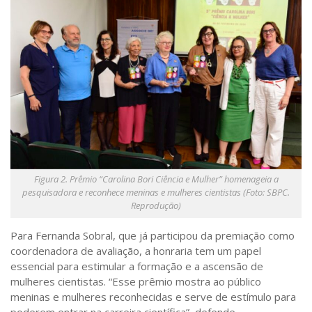
Figura 2. Prêmio “Carolina Bori Ciência e Mulher” homenageia a
pesquisadora e reconhece meninas e mulheres cientistas (Foto: SBPC.
Reprodução)
Para Fernanda Sobral, que já participou da premiação como
coordenadora de avaliação, a honraria tem um papel
essencial para estimular a formação e a ascensão de
mulheres cientistas. “Esse prêmio mostra ao público
meninas e mulheres reconhecidas e serve de estímulo para
poderem entrar na carreira científica”, defende.