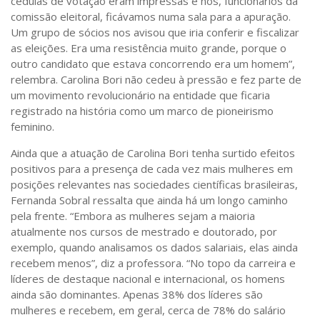
cédulas de votação eram impressas e nós, funcionários da
comissão eleitoral, ficávamos numa sala para a apuração.
Um grupo de sócios nos avisou que iria conferir e fiscalizar
as eleições. Era uma resistência muito grande, porque o
outro candidato que estava concorrendo era um homem”,
relembra. Carolina Bori não cedeu à pressão e fez parte de
um movimento revolucionário na entidade que ficaria
registrado na história como um marco de pioneirismo
feminino.
Ainda que a atuação de Carolina Bori tenha surtido efeitos
positivos para a presença de cada vez mais mulheres em
posições relevantes nas sociedades científicas brasileiras,
Fernanda Sobral ressalta que ainda há um longo caminho
pela frente. “Embora as mulheres sejam a maioria
atualmente nos cursos de mestrado e doutorado, por
exemplo, quando analisamos os dados salariais, elas ainda
recebem menos”, diz a professora. “No topo da carreira e
líderes de destaque nacional e internacional, os homens
ainda são dominantes. Apenas 38% dos líderes são
mulheres e recebem, em geral, cerca de 78% do salário