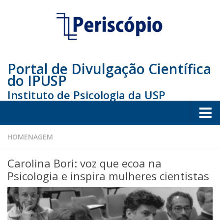
Portal de Divulgação Científica
do IPUSP
Instituto de Psicologia da USP
Home
HOMENAGEM
Sociedade
Carolina Bori: voz que ecoa na
Educação
Psicologia e inspira mulheres cientistas
Arte e Cultura
Bio