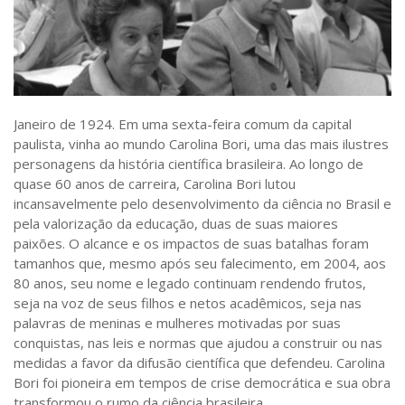
Saúde
Seções
Mural do IP
Perfil
Janeiro de 1924. Em uma sexta-feira comum da capital
Commentor
paulista, vinha ao mundo Carolina Bori, uma das mais ilustres
personagens da história científica brasileira. Ao longo de
Lançamento
quase 60 anos de carreira, Carolina Bori lutou
Psico-HQ
incansavelmente pelo desenvolvimento da ciência no Brasil e
pela valorização da educação, duas de suas maiores
Dossiês
paixões. O alcance e os impactos de suas batalhas foram
Gênero
tamanhos que, mesmo após seu falecimento, em 2004, aos
80 anos, seu nome e legado continuam rendendo frutos,
Alfabetização
seja na voz de seus filhos e netos acadêmicos, seja nas
Transtorno do Espectro Autista
palavras de meninas e mulheres motivadas por suas
conquistas, nas leis e normas que ajudou a construir ou nas
Contato
medidas a favor da difusão científica que defendeu. Carolina
Bori foi pioneira em tempos de crise democrática e sua obra
Quem somos
transformou o rumo da ciência brasileira.