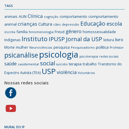
TAGS
Clínica
animais
AUN
comportamento
comportamento
cognição
Educação
escola
crianças
Cultura
animal
cães
depressão
gênero
família
homossexualidade
Freud
escrita
fenomenologia
Instituto
IPUSP
Jornal da USP
livro
Indígenas
leitura
mulher
pesquisa
política
Morte
Neurociências
Pesquisadores
Professor
psicologia
psicanálise
psicoterapia
redes sociais
social
saúde
terapia
trabalho
Transtorno do
saúdemental
suícidio
USP
violência
Espectro Autista (TEA)
Voluntários
Nossas redes sociais
MURAL DO IP