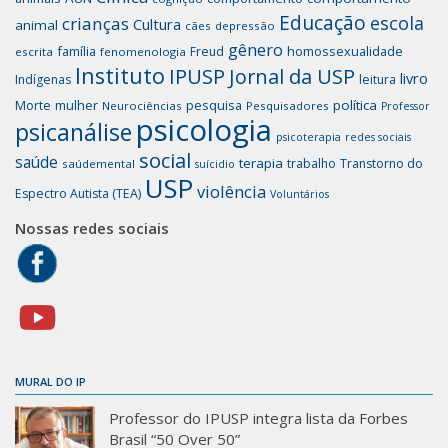
Educação
escola
crianças
Cultura
animal
cães
depressão
gênero
família
homossexualidade
Freud
escrita
fenomenologia
Instituto
IPUSP
Jornal da USP
livro
Indígenas
leitura
mulher
pesquisa
política
Morte
Neurociências
Pesquisadores
Professor
psicologia
psicanálise
psicoterapia
redes sociais
social
saúde
terapia
trabalho
Transtorno do
saúdemental
suícidio
USP
violência
Espectro Autista (TEA)
Voluntários
Nossas redes sociais
MURAL DO IP
Professor do IPUSP integra lista da Forbes
Brasil “50 Over 50”