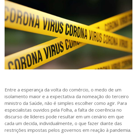
Saúde
Seções
Mural do IP
Perfil
Commentor
Lançamento
Psico-HQ
Dossiês
Gênero
Entre a esperança da volta do comércio, o medo de um
isolamento maior e a expectativa da nomeação do terceiro
Alfabetização
ministro da Saúde, não é simples escolher como agir. Para
Transtorno do Espectro Autista
especialistas ouvidos pela Folha, a falta de coerência no
discurso de líderes pode resultar em um cenário em que
Contato
cada um decida, individualmente, o que fazer diante das
Quem somos
restrições impostas pelos governos em reação à pandemia.