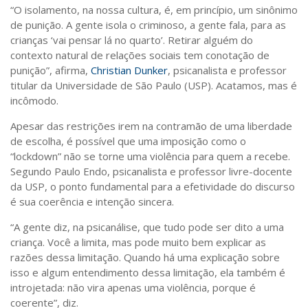
Sobre o Portal
“O isolamento, na nossa cultura, é, em princípio, um sinônimo
de punição. A gente isola o criminoso, a gente fala, para as
crianças ‘vai pensar lá no quarto’. Retirar alguém do
contexto natural de relações sociais tem conotação de
punição”, afirma,
Christian Dunker
, psicanalista e professor
titular da Universidade de São Paulo (USP). Acatamos, mas é
incômodo.
Apesar das restrições irem na contramão de uma liberdade
de escolha, é possível que uma imposição como o
“lockdown” não se torne uma violência para quem a recebe.
Segundo Paulo Endo, psicanalista e professor livre-docente
da USP, o ponto fundamental para a efetividade do discurso
é sua coerência e intenção sincera.
“A gente diz, na psicanálise, que tudo pode ser dito a uma
criança. Você a limita, mas pode muito bem explicar as
razões dessa limitação. Quando há uma explicação sobre
isso e algum entendimento dessa limitação, ela também é
introjetada: não vira apenas uma violência, porque é
coerente”, diz.