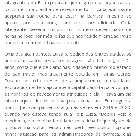
integrantes da
B1
explicaram que o grupo se organizava a
partir de uma planilha de revezamento — cada acampante
adaptava sua rotina para estar na barraca, mesmo se
apenas por uma hora, com certa periodicidade. Cada
integrante deveria cumprir um número determinado de
horas no local por mês, e fãs que não residem em São Paulo
poderiam contribuir financeiramente.
Uma das acampantes,
Luiza
(a pedido das entrevistadas, os
nomes utilizados nesta reportagem são fictícios), de 21
anos, conta que é de Campinas, cidade no interior do estado
de São Paulo, mas atualmente estuda em Minas Gerais.
Durante os oito meses de acampamento, a estudante
esporadicamente viajava até a capital paulista para cumprir
os horários de revezamento atribuídos à ela. “Ficava um dia
inteiro aqui e depois voltava para minha casa. Eu cheguei a
dormir [no acampamento] algumas vezes em 2019 e 2020,
quando não estava tendo aula”, diz Luiza. “Depois veio a
pandemia, e passei na faculdade, mas tinha fé que algum dia
o show iria voltar, então não pedi reembolso. Expliquei
minha situação para as administradoras da barraca, elas