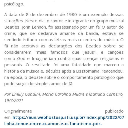
psicólogo.
A data de 8 de dezembro de 1980 é um exemplo dessas
situações. Neste dia, o cantor e integrante do grupo musical
Beatles, John Lennon, foi assassinado por um fã. O autor do
crime, que se declarava amante da banda, estava se
sentindo irritado com as letras mais recentes do músico. O
fã não aceitava as declarações dos Beatles sobre se
considerarem “mais famosos que Jesus”, e canções
como
God
e
Imagine
iam contra suas crenças religiosas e
pessoais. O resultado foi uma fatalidade que marcou a
história da música e, séculos após a
Lisztomania,
reacendeu,
na época, o debate sobre o comportamento patológico que
pode surgir do simples amor de fã.
Por Emilly Gondim, Maria Carolina Milaré e Mariana Carneiro,
19/7/2021
Originalmente publicado
em:
https://aun.webhostusp.sti.usp.br/index.php/2022/07/
linha-tenue-entre-o-amor-e-o-fanatismo-por-