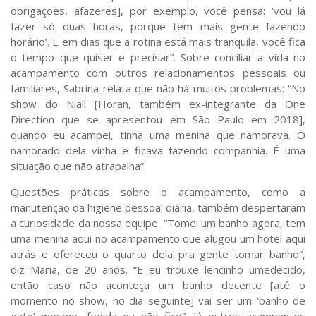
obrigações, afazeres], por exemplo, você pensa: ‘vou lá
fazer só duas horas, porque tem mais gente fazendo
horário’. E em dias que a rotina está mais tranquila, você fica
o tempo que quiser e precisar”. Sobre conciliar a vida no
acampamento com outros relacionamentos pessoais ou
familiares, Sabrina relata que não há muitos problemas: “No
show do Niall [Horan, também ex-integrante da One
Direction que se apresentou em São Paulo em 2018],
quando eu acampei, tinha uma menina que namorava. O
namorado dela vinha e ficava fazendo companhia. É uma
situação que não atrapalha”.
Questões práticas sobre o acampamento, como a
manutenção da higiene pessoal diária, também despertaram
a curiosidade da nossa equipe. “Tomei um banho agora, tem
uma menina aqui no acampamento que alugou um hotel aqui
atrás e ofereceu o quarto dela pra gente tomar banho”,
diz
Maria
, de 20 anos. “E eu trouxe lencinho umedecido,
então caso não aconteça um banho decente [até o
momento no show, no dia seguinte] vai ser um ‘banho de