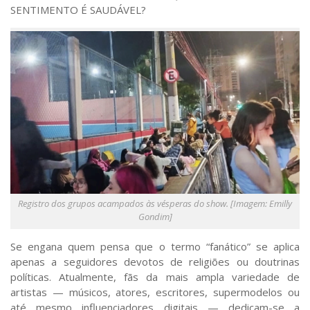
Saúde
SENTIMENTO É SAUDÁVEL?
Seções
Mural do IP
Perfil
Commentor
Lançamento
Psico-HQ
Dossiês
Gênero
Registro dos grupos acampados às vésperas do show. [Imagem: Emilly
Gondim]
Alfabetização
Transtorno do Espectro Autista
Se engana quem pensa que o termo “fanático
”
se aplica
apenas a seguidores devotos de religiões ou doutrinas
Contato
políticas. Atualmente, fãs da mais ampla variedade de
artistas — músicos, atores, escritores, supermodelos ou
Quem somos
até mesmo influenciadores digitais — dedicam-se a