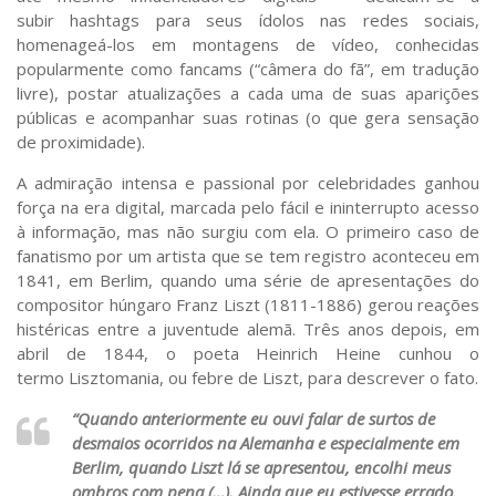
Sobre o Portal
subir
hashtags
para seus ídolos nas redes sociais,
homenageá-los em montagens de vídeo, conhecidas
popularmente como
fancams
(“câmera do fã”, em tradução
livre), postar atualizações a cada uma de suas aparições
públicas e acompanhar suas rotinas (o que gera sensação
de proximidade).
A admiração intensa e passional por celebridades ganhou
força na era digital, marcada pelo fácil e ininterrupto acesso
à informação, mas não surgiu com ela. O primeiro caso de
fanatismo por um artista que se tem registro aconteceu em
1841, em Berlim, quando uma série de apresentações do
compositor húngaro Franz Liszt (1811-1886) gerou reações
histéricas entre a juventude alemã. Três anos depois, em
abril de 1844, o poeta Heinrich Heine cunhou o
termo
Lisztomania
, ou febre de Liszt, para descrever o fato.
“Quando anteriormente eu ouvi falar de surtos de
desmaios ocorridos na Alemanha e especialmente em
Berlim, quando Liszt lá se apresentou, encolhi meus
ombros com pena (…). Ainda que eu estivesse errado,