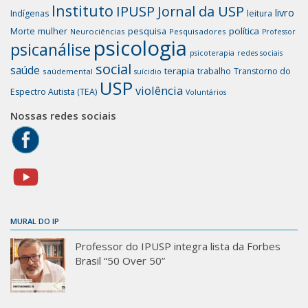
Instituto
IPUSP
Jornal da USP
livro
Indígenas
leitura
mulher
pesquisa
política
Morte
Neurociências
Pesquisadores
Professor
psicologia
psicanálise
psicoterapia
redes sociais
social
saúde
terapia
trabalho
Transtorno do
saúdemental
suícidio
USP
violência
Espectro Autista (TEA)
Voluntários
Nossas redes sociais
MURAL DO IP
Professor do IPUSP integra lista da Forbes
Brasil “50 Over 50”