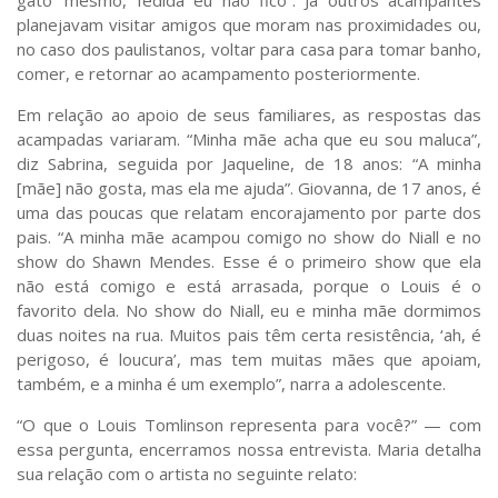
gato’ mesmo, fedida eu não fico”. Já outros acampantes
planejavam visitar amigos que moram nas proximidades ou,
no caso dos paulistanos, voltar para casa para tomar banho,
comer, e retornar ao acampamento posteriormente.
Em relação ao apoio de seus familiares, as respostas das
acampadas variaram. “Minha mãe acha que eu sou maluca”,
diz Sabrina, seguida por
Jaqueline
, de 18 anos:
“
A minha
[mãe] não gosta, mas ela me ajuda”.
Giovanna
, de 17 anos, é
uma das poucas que relatam encorajamento por parte dos
pais.
“
A minha mãe acampou comigo no show do Niall e no
show do Shawn Mendes. Esse é o primeiro show que ela
não está comigo e está arrasada, porque o Louis é o
favorito dela. No show do Niall, eu e minha mãe dormimos
duas noites na rua. Muitos pais têm certa resistência, ‘ah, é
perigoso, é loucura’, mas tem muitas mães que apoiam,
também, e a minha é um exemplo”, narra a adolescente.
“O que o Louis Tomlinson representa para você?” — com
essa pergunta, encerramos nossa entrevista. Maria detalha
sua relação com o artista no seguinte relato: