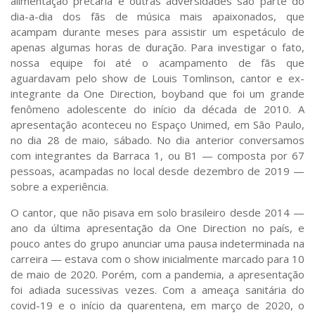
alimentação precária e outras adversidades são parte do
dia-a-dia dos fãs de música mais apaixonados, que
acampam durante meses para assistir um espetáculo de
apenas algumas horas de duração. Para investigar o fato,
nossa equipe foi até o acampamento de fãs que
aguardavam pelo show de Louis Tomlinson, cantor e ex-
integrante da
One Direction
,
boyband
que foi um grande
fenômeno adolescente do início da década de 2010. A
apresentação aconteceu no Espaço Unimed, em São Paulo,
no dia 28 de maio, sábado. No dia anterior conversamos
com integrantes da Barraca 1, ou
B1
— composta por 67
pessoas, acampadas no local desde dezembro de 2019 —
sobre a experiência.
O cantor, que não pisava em solo brasileiro desde 2014 —
ano da última apresentação da One Direction no país, e
pouco antes do grupo anunciar uma pausa indeterminada na
carreira — estava com o show inicialmente marcado para 10
de maio de 2020. Porém, com a pandemia, a apresentação
foi adiada sucessivas vezes. Com a ameaça sanitária do
covid-19 e o início da quarentena, em março de 2020, o