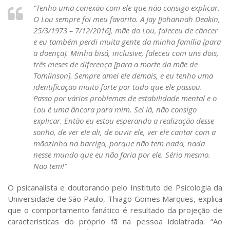
“Tenho uma conexão com ele que não consigo explicar.
O Lou sempre foi meu favorito. A Jay
[Johannah Deakin,
25/3/1973 – 7/12/2016]
, mãe do Lou, faleceu de câncer
e eu também perdi muita gente da minha família
[para
a doença]
. Minha bisá, inclusive, faleceu com uns dois,
três meses de diferença
[para a morte da mãe de
Tomlinson]
. Sempre amei ele demais, e eu tenho uma
identificação muito forte por tudo que ele passou.
Passo
por vários problemas de estabilidade mental e o
Lou é uma âncora para
mim. Sei lá
,
não consigo
explicar. Então eu estou esperando a realização desse
sonho, de ver ele ali, de ouvir ele, ver ele cantar com a
mãozinha na barriga, porque não tem nada, nada
nesse mundo que eu não faria por ele. Sério mesmo.
Não tem!”
O psicanalista e doutorando pelo Instituto de Psicologia da
Universidade de São Paulo, Thiago Gomes Marques, explica
que o comportamento fanático é resultado da projeção de
características do próprio fã na pessoa idolatrada: “Ao