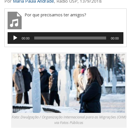
Por
Maria Paula Andrade
, Rádio USP, 13/9/2018
Saúde
Seções
Por que precisamos ter amigos?
Mural do IP
Perfil
Tocador
00:00
00:00
de
Commentor
áudio
Lançamento
Psico-HQ
Dossiês
Gênero
Alfabetização
Transtorno do Espectro Autista
Contato
Foto: Divulgação / Organização Internacional para as Migrações (OIM)
via Fotos Públicas
Quem somos