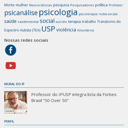
mulher
pesquisa
política
Morte
Neurociências
Pesquisadores
Professor
psicologia
psicanálise
psicoterapia
redes sociais
social
saúde
terapia
trabalho
Transtorno do
saúdemental
suícidio
USP
violência
Espectro Autista (TEA)
Voluntários
Nossas redes sociais
MURAL DO IP
Professor do IPUSP integra lista da Forbes
Brasil “50 Over 50”
PERFIL