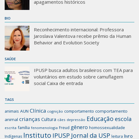
apagamentos históricos
BIO
Reconhecimento internacional: Professora
Jaroslava Valentova recebe prêmio da Human
Behavior and Evolution Society
SAÚDE
IPUSP busca adultos brasileiros com TEA para
voluntários em estudo sobre camuflagem
social Caixa de entrada
TAGS
Clínica
animais
AUN
comportamento
comportamento
cognição
Educação
escola
crianças
Cultura
animal
cães
depressão
gênero
família
homossexualidade
Freud
escrita
fenomenologia
Instituto
IPUSP
Jornal da USP
livro
Indígenas
leitura