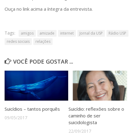
Ouça no link acima a íntegra da entrevista.
Tags:
amigos
amizade
internet
Jornal da USP
Rádio USP
redes sociais
relações
VOCÊ PODE GOSTAR ...
Suicídios – tantos porquês
Suicídio: reflexões sobre o
caminho de ser
09/05/2017
suicidologista
22/09/2017