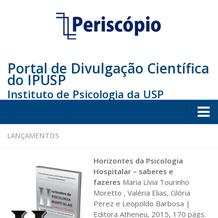
Portal de Divulgação Científica
do IPUSP
Instituto de Psicologia da USP
Home
LANÇAMENTOS
Sociedade
Horizontes da Psicologia
Educação
Hospitalar – saberes e
fazeres
Maria Lívia Tourinho
Arte e Cultura
Moretto , Valéria Elias, Glória
Perez e Leopoldo Barbosa |
Bio
Editora Atheneu, 2015, 170 págs.