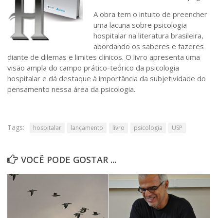
Saúde
A obra tem o intuito de preencher
Seções
uma lacuna sobre psicologia
hospitalar na literatura brasileira,
Mural do IP
abordando os saberes e fazeres
diante de dilemas e limites clínicos. O livro apresenta uma
Perfil
visão ampla do campo prático-teórico da psicologia
Commentor
hospitalar e dá destaque à importância da subjetividade do
pensamento nessa área da psicologia.
Lançamento
Psico-HQ
Dossiês
Tags:
hospitalar
lançamento
livro
psicologia
USP
Gênero
Alfabetização
VOCÊ PODE GOSTAR ...
Transtorno do Espectro Autista
Contato
Quem somos