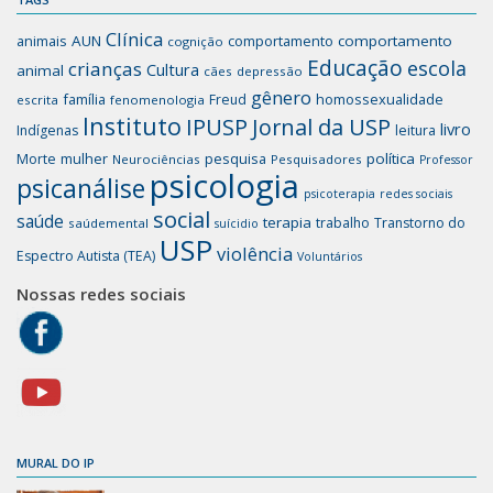
Clínica
animais
AUN
comportamento
comportamento
cognição
Educação
escola
crianças
Cultura
animal
cães
depressão
gênero
família
homossexualidade
Freud
escrita
fenomenologia
Instituto
IPUSP
Jornal da USP
livro
Indígenas
leitura
mulher
pesquisa
política
Morte
Neurociências
Pesquisadores
Professor
psicologia
psicanálise
psicoterapia
redes sociais
social
saúde
terapia
trabalho
Transtorno do
saúdemental
suícidio
USP
violência
Espectro Autista (TEA)
Voluntários
Nossas redes sociais
MURAL DO IP