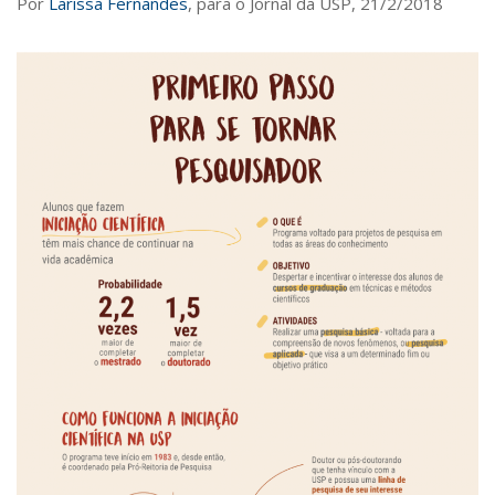
Por
Larissa Fernandes
, para o Jornal da USP, 21/2/2018
Saúde
Seções
Mural do IP
Perfil
Commentor
Lançamento
Psico-HQ
Dossiês
Gênero
Alfabetização
Transtorno do Espectro Autista
Contato
Quem somos