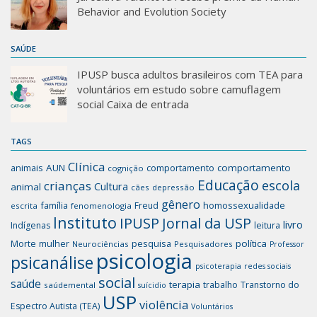
Behavior and Evolution Society
SAÚDE
IPUSP busca adultos brasileiros com TEA para
voluntários em estudo sobre camuflagem
social Caixa de entrada
TAGS
Clínica
animais
AUN
comportamento
comportamento
cognição
Educação
escola
crianças
Cultura
animal
cães
depressão
gênero
família
homossexualidade
Freud
escrita
fenomenologia
Instituto
IPUSP
Jornal da USP
livro
Indígenas
leitura
mulher
pesquisa
política
Morte
Neurociências
Pesquisadores
Professor
psicologia
psicanálise
psicoterapia
redes sociais
social
saúde
terapia
trabalho
Transtorno do
saúdemental
suícidio
USP
violência
Espectro Autista (TEA)
Voluntários