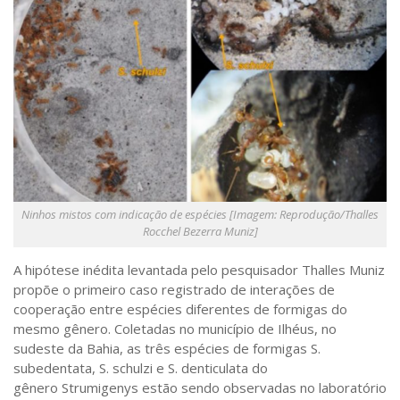
Saúde
Seções
Mural do IP
Perfil
Commentor
Lançamento
Psico-HQ
Ninhos mistos com indicação de espécies [Imagem: Reprodução/Thalles
Dossiês
Rocchel Bezerra Muniz]
Gênero
A hipótese inédita levantada pelo pesquisador Thalles Muniz
Alfabetização
propõe o primeiro caso registrado de interações de
cooperação entre espécies diferentes de formigas do
Transtorno do Espectro Autista
mesmo gênero. Coletadas no município de Ilhéus, no
Contato
sudeste da Bahia, as três espécies de formigas
S.
subedentata, S. schulzi
e
S. denticulata
do
Quem somos
gênero
Strumigenys
estão sendo observadas no laboratório