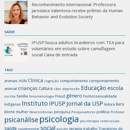
Reconhecimento internacional: Professora
Jaroslava Valentova recebe prêmio da Human
Behavior and Evolution Society
SAÚDE
IPUSP busca adultos brasileiros com TEA para
voluntários em estudo sobre camuflagem
social Caixa de entrada
TAGS
Clínica
animais
AUN
comportamento
comportamento
cognição
Educação
escola
crianças
Cultura
animal
cães
depressão
gênero
família
homossexualidade
Freud
escrita
fenomenologia
Instituto
IPUSP
Jornal da USP
livro
Indígenas
leitura
mulher
pesquisa
política
Morte
Neurociências
Pesquisadores
Professor
psicologia
psicanálise
psicoterapia
redes sociais
social
saúde
terapia
trabalho
Transtorno do
saúdemental
suícidio