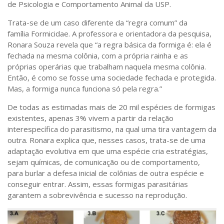
de Psicologia e Comportamento Animal da USP.
Sobre o Portal
Trata-se de um caso diferente da “regra comum” da
família
Formicidae
. A professora e orientadora da pesquisa,
Ronara Souza revela que “a regra básica da formiga é: ela é
fechada na mesma colônia, com a própria rainha e as
próprias operárias que trabalham naquela mesma colônia.
Então, é como se fosse uma sociedade fechada e protegida.
Mas, a formiga nunca funciona só pela regra.”
De todas as estimadas mais de 20 mil espécies de formigas
existentes, apenas 3% vivem a partir da relação
interespecífica do parasitismo, na qual uma tira vantagem da
outra. Ronara explica que, nesses casos, trata-se de uma
adaptação evolutiva em que uma espécie cria estratégias,
sejam químicas, de comunicação ou de comportamento,
para burlar a defesa inicial de colônias de outra espécie e
conseguir entrar. Assim, essas formigas parasitárias
garantem a sobrevivência e sucesso na reprodução.