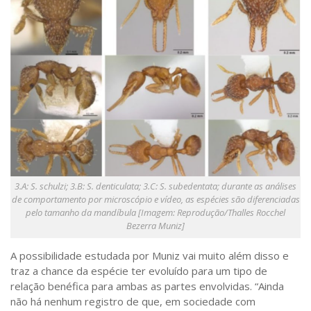
3.A: S. schulzi; 3.B: S. denticulata; 3.C: S. subedentata; durante as análises
de comportamento por microscópio e vídeo, as espécies são diferenciadas
pelo tamanho da mandíbula [Imagem: Reprodução/Thalles Rocchel
Bezerra Muniz]
A possibilidade estudada por Muniz vai muito além disso e
traz a chance da espécie ter evoluído para um tipo de
relação benéfica para ambas as partes envolvidas. “Ainda
não há nenhum registro de que, em sociedade com