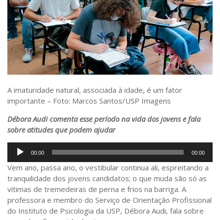
Saúde
Seções
Mural do IP
Perfil
Commentor
A imaturidade natural, associada à idade, é um fator
Lançamento
importante – Foto: Marcos Santos/USP Imagens
Psico-HQ
Débora Audi comenta esse período na vida dos jovens e fala
Dossiês
sobre atitudes que podem ajudar
Gênero
Tocador
00:00
00:00
Alfabetização
de
Vem ano, passa ano, o vestibular continua ali, espreitando a
áudio
Transtorno do Espectro Autista
tranquilidade dos jovens candidatos; o que muda são só as
vítimas de tremedeiras de perna e frios na barriga. A
Contato
professora e membro do Serviço de Orientação Profissional
Quem somos
do Instituto de Psicologia da USP, Débora Audi, fala sobre