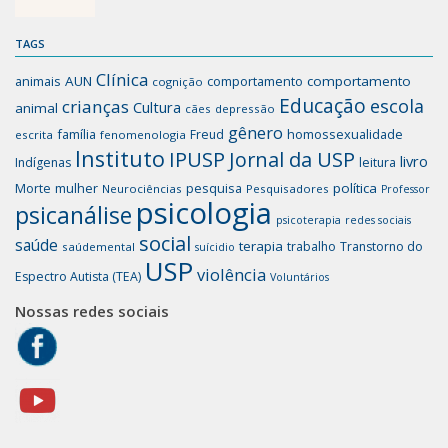
TAGS
Clínica
animais
AUN
comportamento
comportamento
cognição
Educação
escola
crianças
Cultura
animal
cães
depressão
gênero
família
homossexualidade
Freud
escrita
fenomenologia
Instituto
IPUSP
Jornal da USP
livro
Indígenas
leitura
mulher
pesquisa
política
Morte
Neurociências
Pesquisadores
Professor
psicologia
psicanálise
psicoterapia
redes sociais
social
saúde
terapia
trabalho
Transtorno do
saúdemental
suícidio
USP
violência
Espectro Autista (TEA)
Voluntários
Nossas redes sociais