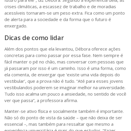
futuro para ele”, diz Débora. Segundo a experiência dela, as
crises climáticas, a escassez de trabalho e de moradias
acessíveis tornaram-se um peso extra. Fica como um ponto
de alerta para a sociedade e da forma que o futuro é
enxergado.
Dicas de como lidar
Além dos pontos que ela levantou, Débora oferece ações
concretas para como passar por essa fase. Nem sempre é
fácil manter o pé no chão, mas conversar com pessoas que
já passaram por isso é um caminho. Isso é uma forma, como
ela comenta, de enxergar que ‘existe uma vida depois do
vestibular’, que a prova não é tudo. “Até para esses jovens
vestibulandos poderem se imaginar melhor na universidade.
Tudo isso acalma um pouco a ansiedade, no sentido de você
ver que passa”, a professora afirma.
Manter-se ativo física e socialmente também é importante.
Não só do ponto de vista da saúde – que não deixa de ser
essencial –, mas também para ressaltar que mesmo a
experiência universitária é mais do que estudos. “Fazer