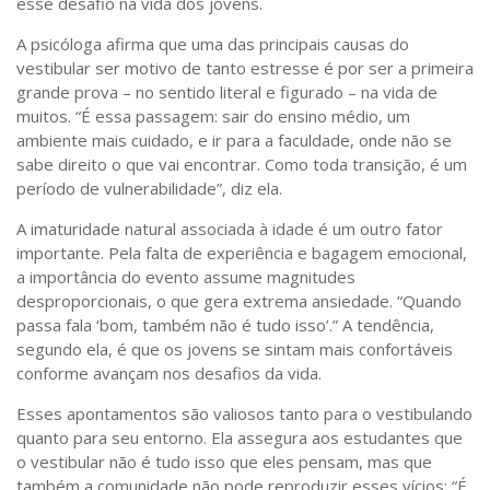
esse desafio na vida dos jovens.
Sobre o Portal
A psicóloga afirma que uma das principais causas do
vestibular ser motivo de tanto estresse é por ser a primeira
grande prova – no sentido literal e figurado – na vida de
muitos. “É essa passagem: sair do ensino médio, um
ambiente mais cuidado, e ir para a faculdade, onde não se
sabe direito o que vai encontrar. Como toda transição, é um
período de vulnerabilidade”, diz ela.
A imaturidade natural associada à idade é um outro fator
importante. Pela falta de experiência e bagagem emocional,
a importância do evento assume magnitudes
desproporcionais, o que gera extrema ansiedade. “Quando
passa fala ‘bom, também não é tudo isso’.” A tendência,
segundo ela, é que os jovens se sintam mais confortáveis
conforme avançam nos desafios da vida.
Esses apontamentos são valiosos tanto para o vestibulando
quanto para seu entorno. Ela assegura aos estudantes que
o vestibular não é tudo isso que eles pensam, mas que
também a comunidade não pode reproduzir esses vícios: “É