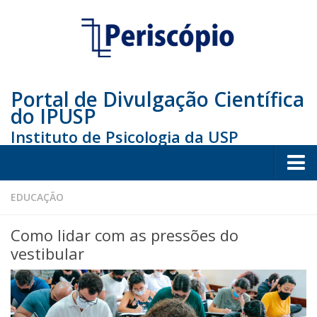
Portal de Divulgação Científica
do IPUSP
Instituto de Psicologia da USP
Home
EDUCAÇÃO
Sociedade
Como lidar com as pressões do
Educação
vestibular
Arte e Cultura
Bio