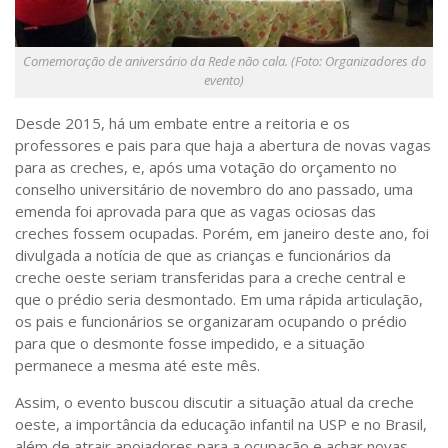
Sobre o Portal
Comemoração de aniversário da Rede não cala. (Foto: Organizadores do
evento)
Desde 2015, há um embate entre a reitoria e os
professores e pais para que haja a abertura de novas vagas
para as creches, e, após uma votação do orçamento no
conselho universitário de novembro do ano passado, uma
emenda foi aprovada para que as vagas ociosas das
creches fossem ocupadas. Porém, em janeiro deste ano, foi
divulgada a notícia de que as crianças e funcionários da
creche oeste seriam transferidas para a creche central e
que o prédio seria desmontado. Em uma rápida articulação,
os pais e funcionários se organizaram ocupando o prédio
para que o desmonte fosse impedido, e a situação
permanece a mesma até este mês.
Assim, o evento buscou discutir a situação atual da creche
oeste, a importância da educação infantil na USP e no Brasil,
além de atrair apoiadores para a ocupação e achar novas