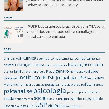
Behavior and Evolution Society
SAÚDE
IPUSP busca adultos brasileiros com TEA para
voluntários em estudo sobre camuflagem
social Caixa de entrada
TAGS
Clínica
animais
AUN
comportamento
comportamento
cognição
Educação
escola
crianças
Cultura
animal
cães
depressão
gênero
família
homossexualidade
Freud
escrita
fenomenologia
Instituto
IPUSP
Jornal da USP
livro
Indígenas
leitura
mulher
pesquisa
política
Morte
Neurociências
Pesquisadores
Professor
psicologia
psicanálise
psicoterapia
redes sociais
social
saúde
terapia
trabalho
Transtorno do
saúdemental
suícidio
USP
violência
Espectro Autista (TEA)
Voluntários