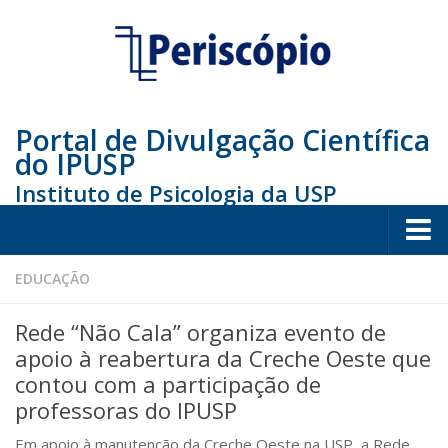
Portal de Divulgação Científica
do IPUSP
Instituto de Psicologia da USP
Home
EDUCAÇÃO
Sociedade
Rede “Não Cala” organiza evento de
Educação
apoio à reabertura da Creche Oeste que
contou com a participação de
Arte e Cultura
professoras do IPUSP
Bio
Em apoio à manutenção da Creche Oeste na USP, a Rede