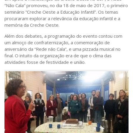
Saúde
“Não Cala” promoveu, no dia 18 de maio de 2017, o primeiro
seminário “Creche Oeste a Educação Infantil”. Os temas
Seções
procuraram explorar a relevância da educação infantil e a
memória da Creche Oeste.
Mural do IP
Perfil
Além dos debates, a programação do evento contou com
um almoço de confraternização, a comemoração de
Commentor
aniversário da “Rede não Cala”, e uma pizzada musical no
Lançamento
final. O intuito da organização era de que o clima das
atividades fosse de festividade e união.
Psico-HQ
Dossiês
Gênero
Alfabetização
Transtorno do Espectro Autista
Contato
Quem somos