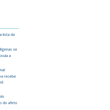
 lista da
ndígenas se
icula a
nal:
va recebe
nd
olo
ão do afeto