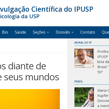
ivulgação Científica do IPUSP
sicologia da USP
Bio
Saúde
Seções
Dossiês
Contato
Qu
MURAL DO IP
Profes
IPUSP 
lista d
s diante de
Brasil
50”
e seus mundos
PERFIL
Maria C
Kupfer
Desve
a mente