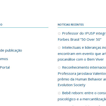
DO
NOTÍCIAS RECENTES
Professor do IPUSP integra
Forbes Brasil “50 Over 50”
Intelectuais e lideranças i
de publicação
encontram em evento que art
omos
psicanálise com o Bem Viver
Portal
Reconhecimento internacio
Professora Jaroslava Valento
prêmio da Human Behavior a
Evolution Society
Bebê reborn: entre o cons
psicológico e a mercantilizaç