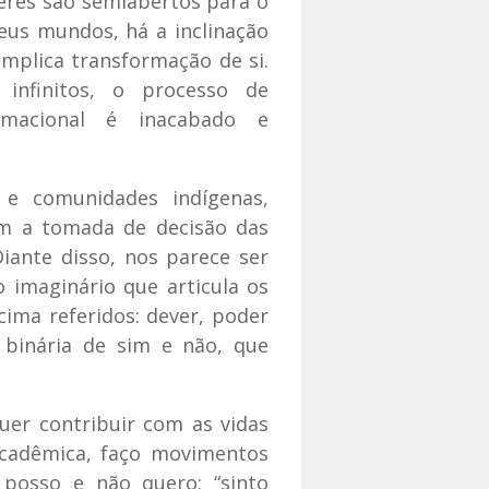
seres são semiabertos para o
eus mundos, há a inclinação
mplica transformação de si.
nfinitos, o processo de
rmacional é inacabado e
 e comunidades indígenas,
m a tomada de decisão das
iante disso, nos parece ser
 imaginário que articula os
acima referidos: dever, poder
binária de sim e não, que
uer contribuir com as vidas
cadêmica, faço movimentos
 posso e não quero: “sinto