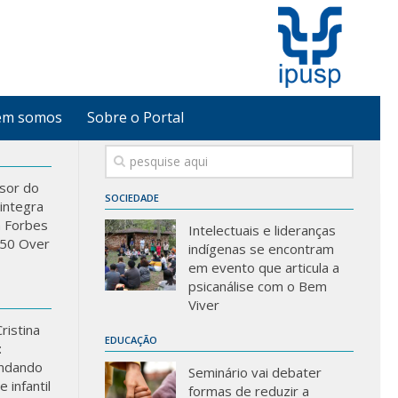
em somos
Sobre o Portal
sor do
SOCIEDADE
integra
a Forbes
Intelectuais e lideranças
 “50 Over
indígenas se encontram
em evento que articula a
psicanálise com o Bem
Viver
ristina
EDUCAÇÃO
:
ndando
Seminário vai debater
 infantil
formas de reduzir a