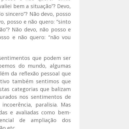
valiei bem a situação”? Devo,
do sincero”? Não devo, posso
o, posso e não quero: “sinto
são”? Não devo, não posso e
osso e não quero: “não vou
sentimentos que podem ser
ebemos do mundo, algumas
Além da reflexão pessoal que
letivo também sentimos que
stas categorias que balizam
turados nos sentimentos de
 incoerência, paralisia. Mas
idas e avaliadas como bem-
encial de ampliação dos
ão etc.