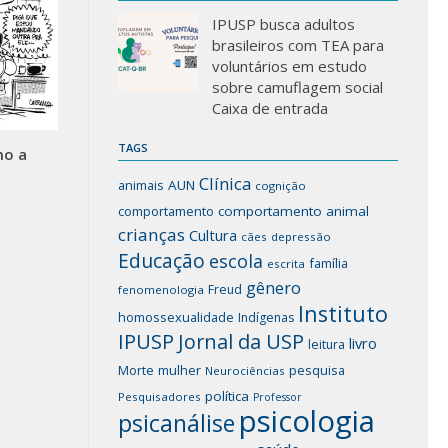
IPUSP busca adultos
brasileiros com TEA para
voluntários em estudo
sobre camuflagem social
Caixa de entrada
TAGS
mo a
Clínica
animais
AUN
cognição
comportamento
comportamento animal
crianças
Cultura
cães
depressão
Educação
escola
família
escrita
gênero
Freud
fenomenologia
Instituto
homossexualidade
Indígenas
IPUSP
Jornal da USP
livro
leitura
mulher
pesquisa
Morte
Neurociências
política
Pesquisadores
Professor
psicologia
psicanálise