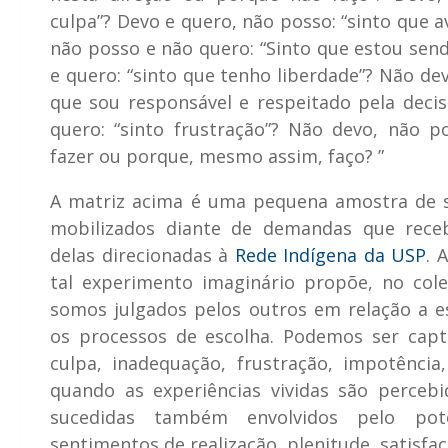
culpa”? Devo e quero, não posso: “sinto que a
não posso e não quero: “Sinto que estou sen
e quero: “sinto que tenho liberdade”? Não dev
que sou responsável e respeitado pela deci
quero: “sinto frustração”? Não devo, não p
fazer ou porque, mesmo assim, faço? ”
A matriz acima é uma pequena amostra de 
mobilizados diante de demandas que rec
delas direcionadas à
Rede Indígena da USP
. 
tal experimento imaginário propõe, no co
somos julgados pelos outros em relação a e
os processos de escolha. Podemos ser cap
culpa, inadequação, frustração, impotência,
quando as experiências vividas são perceb
sucedidas também envolvidos pelo pot
sentimentos de realização, plenitude, satisfaç