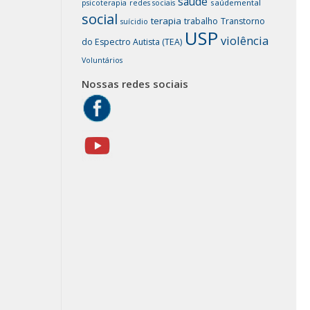
saúde
saúdemental
psicoterapia
redes sociais
social
terapia
trabalho
Transtorno
suícidio
USP
violência
do Espectro Autista (TEA)
Voluntários
Nossas redes sociais