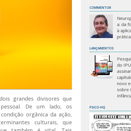
COMMENTOR
Neurop
a: da 
à aplic
prática
LANÇAMENTOS
Pesqui
do IP
assina
capítu
novo e
sobre 
Infânci
dois grandes divisores que
pessoal. De um lado, os
PSICO-HQ
 condição orgânica da ação,
erminantes culturais, que
que também é vital. Tais