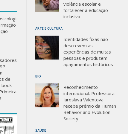
violência escolar e
fortalecer a educação
inclusiva
sicologi
formação
ARTE E CULTURA
ação
Identidades fixas não
descrevem as
experiências de muitas
pessoas e produzem
sadores
apagamentos históricos
USP
m
BIO
los de
-book
Reconhecimento
Primeira
internacional: Professora
a
Jaroslava Valentova
recebe prêmio da Human
Behavior and Evolution
Society
SAÚDE