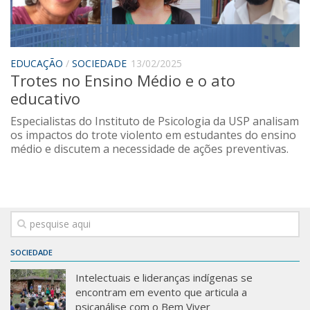
Saúde
Seções
Mural do IP
EDUCAÇÃO
/
SOCIEDADE
13/02/2025
Trotes no Ensino Médio e o ato
Perfil
educativo
Commentor
Especialistas do Instituto de Psicologia da USP analisam
Lançamento
os impactos do trote violento em estudantes do ensino
médio e discutem a necessidade de ações preventivas.
Psico-HQ
Dossiês
Gênero
Alfabetização
Transtorno do Espectro Autista
SOCIEDADE
Contato
Intelectuais e lideranças indígenas se
encontram em evento que articula a
Quem somos
psicanálise com o Bem Viver