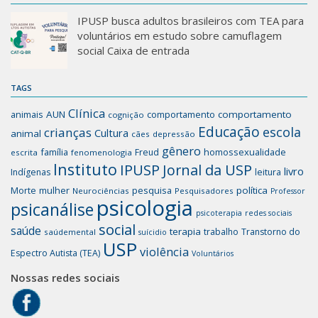
IPUSP busca adultos brasileiros com TEA para
voluntários em estudo sobre camuflagem
social Caixa de entrada
TAGS
Clínica
animais
AUN
comportamento
comportamento
cognição
Educação
escola
crianças
Cultura
animal
cães
depressão
gênero
família
homossexualidade
Freud
escrita
fenomenologia
Instituto
IPUSP
Jornal da USP
livro
Indígenas
leitura
mulher
pesquisa
política
Morte
Neurociências
Pesquisadores
Professor
psicologia
psicanálise
psicoterapia
redes sociais
social
saúde
terapia
trabalho
Transtorno do
saúdemental
suícidio
USP
violência
Espectro Autista (TEA)
Voluntários
Nossas redes sociais