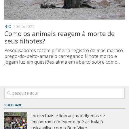
Saúde
Seções
Mural do IP
BIO
20/05/2025
Como os animais reagem à morte de
Perfil
seus filhotes?
Commentor
Pesquisadores fazem primeiro registro de mãe macaco-
Lançamento
prego-do-peito-amarelo carregando filhote morto e
jogam luz em questões ainda em aberto sobre como...
Psico-HQ
Dossiês
Gênero
Alfabetização
Transtorno do Espectro Autista
SOCIEDADE
Contato
Intelectuais e lideranças indígenas se
encontram em evento que articula a
Quem somos
psicanálise com o Bem Viver