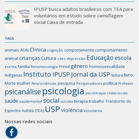
IPUSP busca adultos brasileiros com TEA para
voluntários em estudo sobre camuflagem
social Caixa de entrada
TAGS
Clínica
animais
AUN
comportamento
comportamento
cognição
Educação
escola
crianças
Cultura
animal
cães
depressão
gênero
família
homossexualidade
Freud
escrita
fenomenologia
Instituto
IPUSP
Jornal da USP
livro
Indígenas
leitura
mulher
pesquisa
política
Morte
Neurociências
Pesquisadores
Professor
psicologia
psicanálise
psicoterapia
redes sociais
social
saúde
terapia
trabalho
Transtorno do
saúdemental
suícidio
USP
violência
Espectro Autista (TEA)
Voluntários
Nossas redes sociais