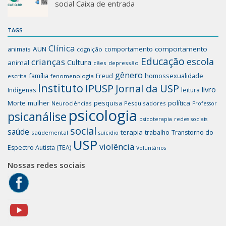
social Caixa de entrada
TAGS
Clínica
animais
AUN
comportamento
comportamento
cognição
Educação
escola
crianças
Cultura
animal
cães
depressão
gênero
família
homossexualidade
Freud
escrita
fenomenologia
Instituto
IPUSP
Jornal da USP
livro
Indígenas
leitura
mulher
pesquisa
política
Morte
Neurociências
Pesquisadores
Professor
psicologia
psicanálise
psicoterapia
redes sociais
social
saúde
terapia
trabalho
Transtorno do
saúdemental
suícidio
USP
violência
Espectro Autista (TEA)
Voluntários
Nossas redes sociais