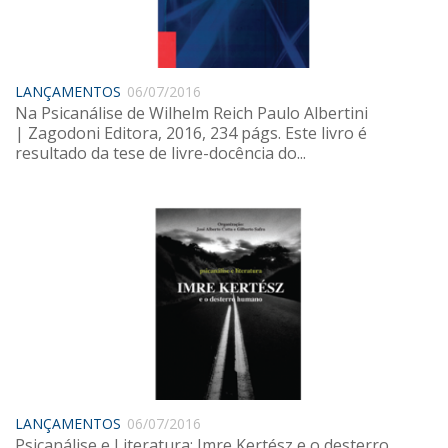
Saúde
Seções
Mural do IP
LANÇAMENTOS
06/07/2016
Na Psicanálise de Wilhelm Reich Paulo Albertini
Perfil
| Zagodoni Editora, 2016, 234 págs. Este livro é
Commentor
resultado da tese de livre-docência do...
Lançamento
Psico-HQ
Dossiês
Gênero
Alfabetização
Transtorno do Espectro Autista
Contato
LANÇAMENTOS
06/07/2016
Quem somos
Psicanálise e Literatura: Imre Kertész e o desterro