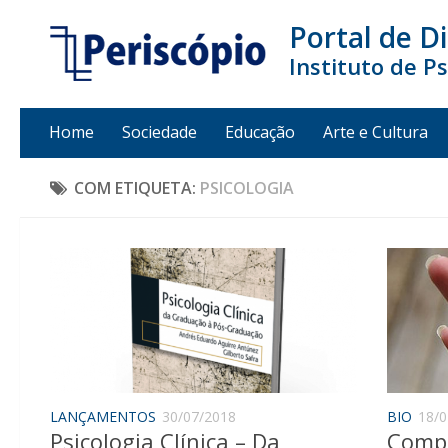
Portal de D
Instituto de P
Home
Sociedade
Educação
Arte e Cultura
COM ETIQUETA:
PSICOLOGIA
LANÇAMENTOS
30/07/2018
BIO
18/0
Psicologia Clínica – Da
Compo