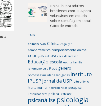
IPUSP busca adultos
brasileiros com TEA para
voluntários em estudo
sobre camuflagem social
Caixa de entrada
TAGS
mo a
Clínica
animais
AUN
cognição
comportamento
comportamento animal
crianças
Cultura
cães
depressão
Educação
escola
família
escrita
gênero
Freud
fenomenologia
Instituto
homossexualidade
Indígenas
IPUSP
Jornal da USP
livro
leitura
mulher
pesquisa
Morte
Neurociências
política
Pesquisadores
Professor
psicologia
psicanálise