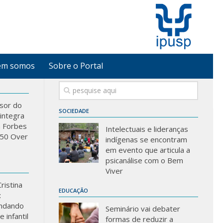
em somos
Sobre o Portal
sor do
SOCIEDADE
integra
a Forbes
Intelectuais e lideranças
 “50 Over
indígenas se encontram
em evento que articula a
psicanálise com o Bem
Viver
ristina
EDUCAÇÃO
:
ndando
Seminário vai debater
 infantil
formas de reduzir a