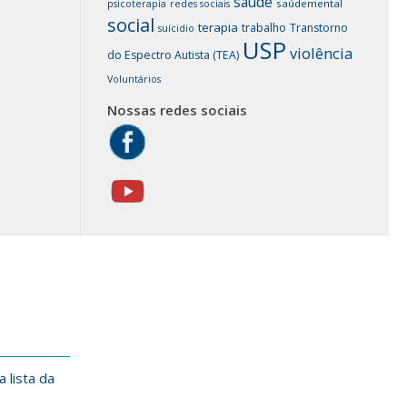
saúde
saúdemental
psicoterapia
redes sociais
social
terapia
trabalho
Transtorno
suícidio
USP
violência
do Espectro Autista (TEA)
Voluntários
Nossas redes sociais
 lista da