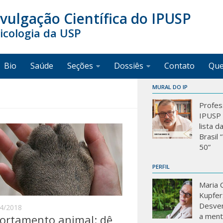
ivulgação Científica do IPUSP
sicologia da USP
Bio
Saúde
Seções
Dossiês
Contato
Qu
MURAL DO IP
Profes
IPUSP 
lista d
Brasil
50”
PERFIL
Maria C
Kupfer
Desve
4/2018
a mente
rtamento animal: dê