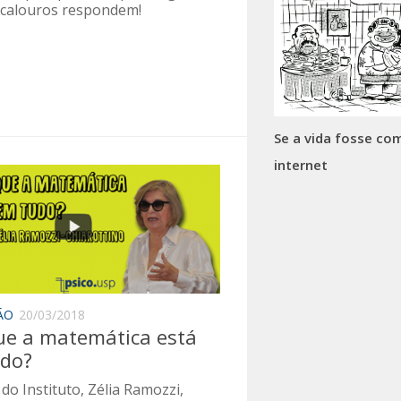
 calouros respondem!
Se a vida fosse co
internet
ÃO
20/03/2018
ue a matemática está
do?
 do Instituto, Zélia Ramozzi,