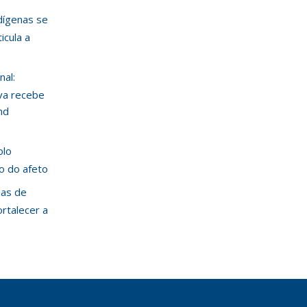
ndígenas se
icula a
nal:
va recebe
nd
olo
ão do afeto
mas de
ortalecer a