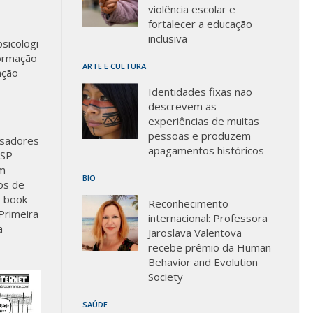
violência escolar e
fortalecer a educação
inclusiva
sicologi
formação
ARTE E CULTURA
ação
Identidades fixas não
descrevem as
experiências de muitas
pessoas e produzem
sadores
apagamentos históricos
USP
m
BIO
los de
-book
Reconhecimento
Primeira
internacional: Professora
a
Jaroslava Valentova
recebe prêmio da Human
Behavior and Evolution
Society
SAÚDE