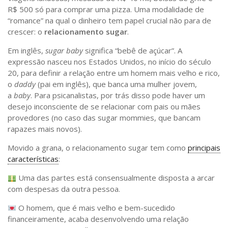
Saúde
R$ 500 só para comprar uma pizza. Uma modalidade de
“romance” na qual o dinheiro tem papel crucial não para de
Seções
crescer: o
relacionamento sugar
.
Mural do IP
Em inglês,
sugar baby
significa “bebê de açúcar”. A
Perfil
expressão nasceu nos Estados Unidos, no início do século
20, para definir a relação entre um homem mais velho e rico,
Commentor
o
daddy
(pai em inglês), que banca uma mulher jovem,
Lançamento
a
baby
. Para psicanalistas, por trás disso pode haver um
desejo inconsciente de se relacionar com pais ou mães
Psico-HQ
provedores (no caso das sugar mommies, que bancam
Dossiês
rapazes mais novos).
Gênero
Movido a grana, o relacionamento sugar tem como
principais
características
:
Alfabetização
Uma das partes está consensualmente disposta a arcar
Transtorno do Espectro Autista
com despesas da outra pessoa.
Contato
O homem, que é mais velho e bem-sucedido
Quem somos
financeiramente, acaba desenvolvendo uma relação