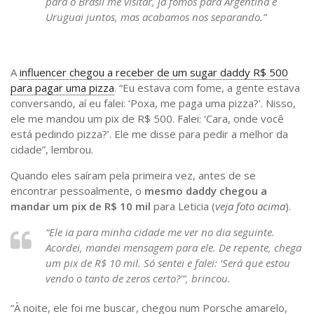
para o Brasil me visitar, já fomos para Argentina e
Uruguai juntos, mas acabamos nos separando.”
A
influencer chegou a receber de um sugar daddy R$ 500
para pagar uma pizza
. “Eu estava com fome, a gente estava
conversando, aí eu falei: ‘Poxa, me paga uma pizza?’. Nisso,
ele me mandou um pix de R$ 500. Falei: ‘Cara, onde você
está pedindo pizza?’. Ele me disse para pedir a melhor da
cidade”, lembrou.
Quando eles saíram pela primeira vez, antes de se
encontrar pessoalmente, o
mesmo daddy chegou a
mandar um pix de R$ 10 mil
para Leticia (
veja foto acima
).
“Ele ia para minha cidade me ver no dia seguinte.
Acordei, mandei mensagem para ele. De repente, chega
um pix de R$ 10 mil. Só sentei e falei: ‘Será que estou
vendo o tanto de zeros certo?'”, brincou.
“À noite, ele foi me buscar, chegou num Porsche amarelo,