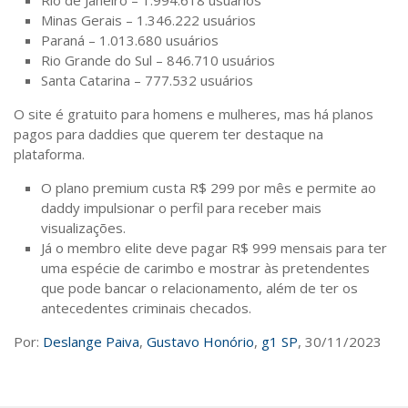
Rio de Janeiro – 1.994.618 usuários
Minas Gerais – 1.346.222 usuários
Paraná – 1.013.680 usuários
Rio Grande do Sul – 846.710 usuários
Santa Catarina – 777.532 usuários
O site é gratuito para homens e mulheres, mas há planos
pagos para daddies que querem ter destaque na
plataforma.
O plano premium custa R$ 299 por mês e permite ao
daddy impulsionar o perfil para receber mais
visualizações.
Já o membro elite deve pagar R$ 999 mensais para ter
uma espécie de carimbo e mostrar às pretendentes
que pode bancar o relacionamento, além de ter os
antecedentes criminais checados.
Por:
Deslange Paiva
,
Gustavo Honório
,
g1 SP
, 30/11/2023