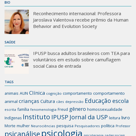
BIO
Reconhecimento internacional: Professora
Jaroslava Valentova recebe prêmio da Human
Behavior and Evolution Society
SAÚDE
IPUSP busca adultos brasileiros com TEA para
voluntários em estudo sobre camuflagem
social Caixa de entrada
TAGS
Clínica
animais
AUN
comportamento
comportamento
cognição
Educação
escola
crianças
Cultura
animal
cães
depressão
gênero
família
homossexualidade
Freud
escrita
fenomenologia
Instituto
IPUSP
Jornal da USP
livro
Indígenas
leitura
mulher
pesquisa
política
Morte
Neurociências
Pesquisadores
Professor
psicologia
psicanálise
psicoterapia
redes sociais