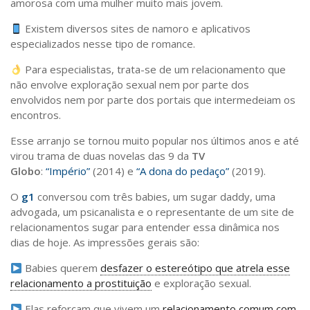
amorosa com uma mulher muito mais jovem.
Sobre o Portal
Existem diversos sites de namoro e aplicativos
especializados nesse tipo de romance.
Para especialistas, trata-se de um relacionamento que
não envolve exploração sexual nem por parte dos
envolvidos nem por parte dos portais que intermedeiam os
encontros.
Esse arranjo se tornou muito popular nos últimos anos e até
virou trama de duas novelas das 9 da
TV
Globo
:
“Império”
(2014) e
“A dona do pedaço”
(2019).
O
g1
conversou com três babies, um sugar daddy, uma
advogada, um psicanalista e o representante de um site de
relacionamentos sugar para entender essa dinâmica nos
dias de hoje. As impressões gerais são:
Babies querem
desfazer o estereótipo que atrela esse
relacionamento a prostituição
e exploração sexual.
Elas reforçam que vivem um
relacionamento comum com