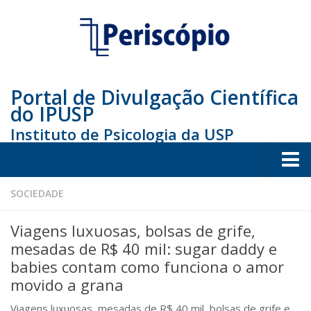
Portal de Divulgação Científica
do IPUSP
Instituto de Psicologia da USP
Home
SOCIEDADE
Sociedade
Viagens luxuosas, bolsas de grife,
Educação
mesadas de R$ 40 mil: sugar daddy e
babies contam como funciona o amor
Arte e Cultura
movido a grana
Bio
Viagens luxuosas, mesadas de R$ 40 mil, bolsas de grife e