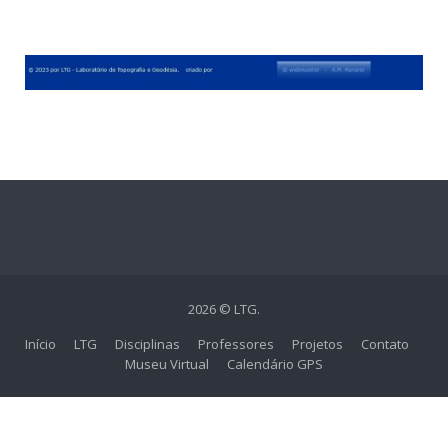
2026 © LTG.
Início
LTG
Disciplinas
Professores
Projetos
Contato
Museu Virtual
Calendário GPS