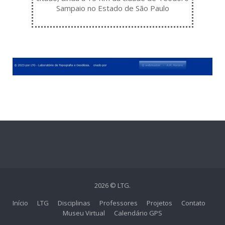
Sampaio no Estado de São Paulo
2026 © LTG.
Início
LTG
Disciplinas
Professores
Projetos
Contato
Museu Virtual
Calendário GPS