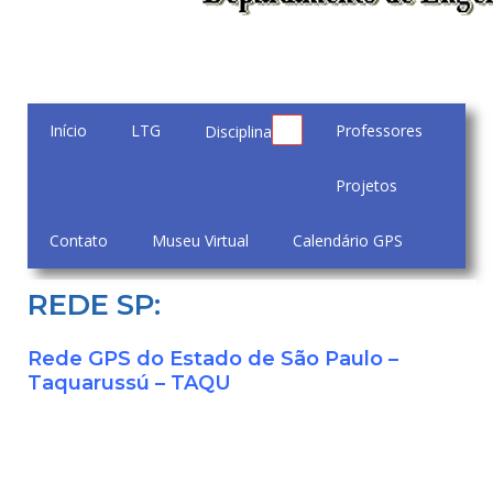
Início
LTG
Professores
Disciplinas
Projetos
Contato
Museu Virtual
Calendário GPS
REDE SP:
Rede GPS do Estado de São Paulo –
Taquarussú – TAQU