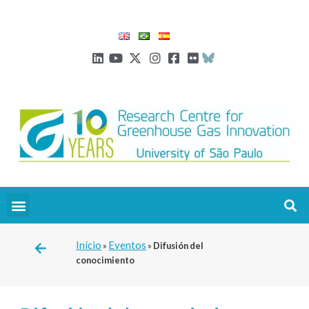
Início
Eventos
»
»
Difusión del
conocimiento