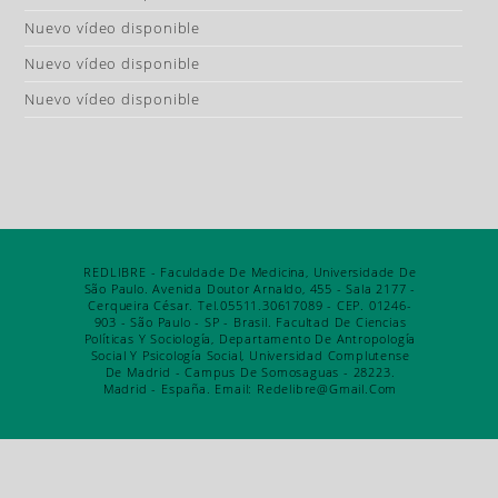
Nuevo vídeo disponible
Nuevo vídeo disponible
Nuevo vídeo disponible
REDLIBRE - Faculdade De Medicina, Universidade De
São Paulo. Avenida Doutor Arnaldo, 455 - Sala 2177 -
Cerqueira César. Tel.05511.30617089 - CEP. 01246-
903 - São Paulo - SP - Brasil. Facultad De Ciencias
Políticas Y Sociología, Departamento De Antropología
Social Y Psicología Social, Universidad Complutense
De Madrid - Campus De Somosaguas - 28223.
Madrid - España. Email: Redelibre@gmail.com