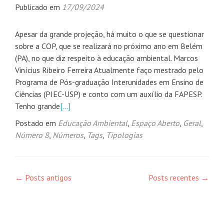
Publicado em
17/09/2024
Apesar da grande projeção, há muito o que se questionar
sobre a COP, que se realizará no próximo ano em Belém
(PA), no que diz respeito à educação ambiental. Marcos
Vinícius Ribeiro Ferreira Atualmente faço mestrado pelo
Programa de Pós-graduação Interunidades em Ensino de
Ciências (PIEC-USP) e conto com um auxílio da FAPESP.
Tenho grande
[…]
Postado em
Educação Ambiental
,
Espaço Aberto
,
Geral
,
Número 8
,
Números
,
Tags
,
Tipologias
Navegação
←
Posts antigos
Posts recentes
→
por
posts