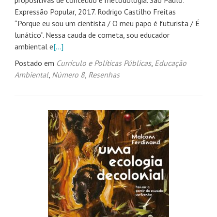
propositivas de conteúdo e metodologia. São Paulo:
Expressão Popular, 2017. Rodrigo Castilho Freitas
“Porque eu sou um cientista / O meu papo é futurista / É
lunático”. Nessa cauda de cometa, sou educador
ambiental e
[…]
Postado em
Currículo e Políticas Públicas
,
Educação
Ambiental
,
Número 8
,
Resenhas