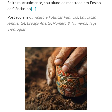
Solteira. Atualmente, sou aluno de mestrado em Ensino
de Ciências no
[…]
Postado em
Currículo e Políticas Públicas
,
Educação
Ambiental
,
Espaço Aberto
,
Número 8
,
Números
,
Tags
,
Tipologias