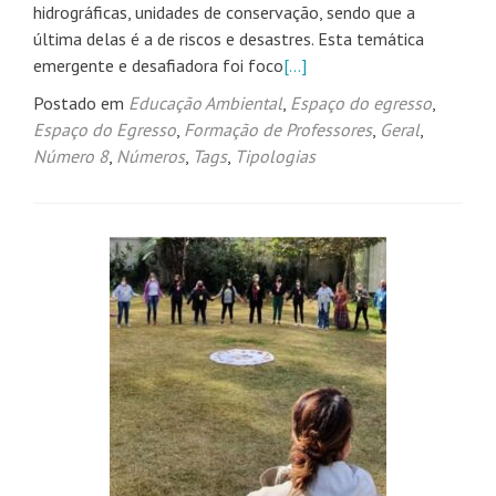
hidrográficas, unidades de conservação, sendo que a
última delas é a de riscos e desastres. Esta temática
emergente e desafiadora foi foco
[…]
Postado em
Educação Ambiental
,
Espaço do egresso
,
Espaço do Egresso
,
Formação de Professores
,
Geral
,
Número 8
,
Números
,
Tags
,
Tipologias