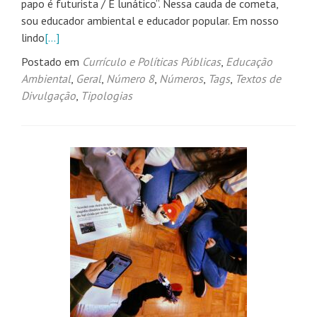
papo é futurista / É lunático”. Nessa cauda de cometa,
sou educador ambiental e educador popular. Em nosso
lindo
[…]
Postado em
Currículo e Políticas Públicas
,
Educação
Ambiental
,
Geral
,
Número 8
,
Números
,
Tags
,
Textos de
Divulgação
,
Tipologias