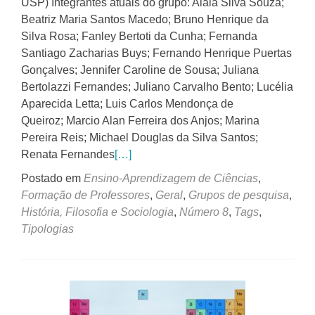
USP) Integrantes atuais do grupo: Aiala Silva Souza;
Beatriz Maria Santos Macedo; Bruno Henrique da
Silva Rosa; Fanley Bertoti da Cunha; Fernanda
Santiago Zacharias Buys; Fernando Henrique Puertas
Gonçalves; Jennifer Caroline de Sousa; Juliana
Bertolazzi Fernandes; Juliano Carvalho Bento; Lucélia
Aparecida Letta; Luis Carlos Mendonça de
Queiroz; Marcio Alan Ferreira dos Anjos; Marina
Pereira Reis; Michael Douglas da Silva Santos;
Renata Fernandes
[…]
Postado em
Ensino-Aprendizagem de Ciências
,
Formação de Professores
,
Geral
,
Grupos de pesquisa
,
História, Filosofia e Sociologia
,
Número 8
,
Tags
,
Tipologias