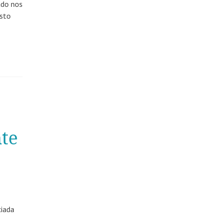
ado nos
usto
nte
ciada