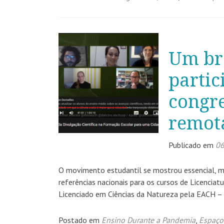
Um bre
partic
congre
remot
Publicado em
06
O movimento estudantil se mostrou essencial, 
referências nacionais para os cursos de Licencia
Licenciado em Ciências da Natureza pela EACH –
Postado em
Ensino Durante a Pandemia
,
Espaço