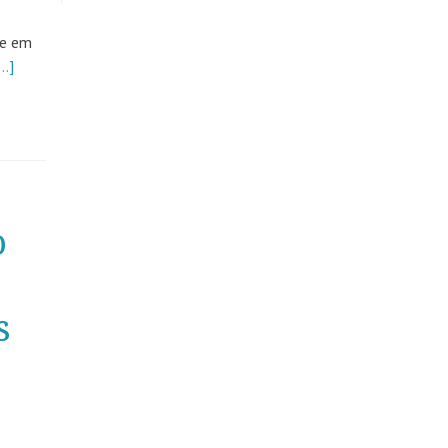
re em
…]
o
s