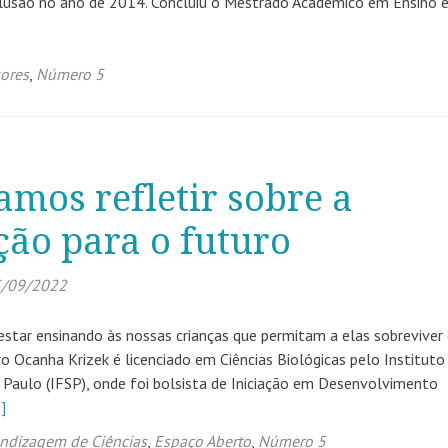
lusão no ano de 2014. Concluiu o Mestrado Acadêmico em Ensino 
ores
,
Número 5
amos refletir sobre a
ão para o futuro
/09/2022
star ensinando às nossas crianças que permitam a elas sobreviver
Ocanha Krizek é licenciado em Ciências Biológicas pelo Instituto
 Paulo (IFSP), onde foi bolsista de Iniciação em Desenvolvimento
]
ndizagem de Ciências
,
Espaço Aberto
,
Número 5