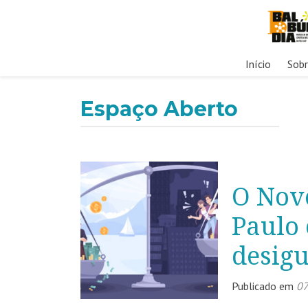
Pular
Início
Sob
para
o
Espaço Aberto
conteúdo
O Nov
Paulo
desig
Publicado em
07