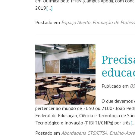
em Química pelo IFRN (Campus Apodi), com conc
2019
[…]
Postado em
Espaço Aberto
,
Formação de Profess
Precis
educaç
Publicado em
05
O que devemos e
pertencer ao mundo de 2050 ou 2100? João Pedro 
Federal de Educação, Ciência e Tecnologia de São
Tecnológico e Inovação (PIBITI/CNPq) por três
[…
Postado em
Abordagens CTS/CTSA
,
Ensino-Apre