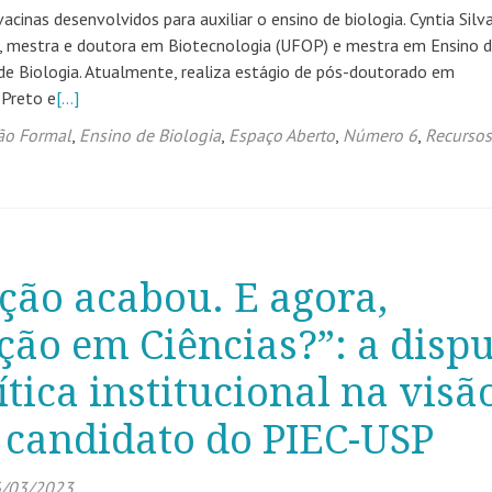
cinas desenvolvidos para auxiliar o ensino de biologia. Cyntia Silv
, mestra e doutora em Biotecnologia (UFOP) e mestra em Ensino 
 de Biologia. Atualmente, realiza estágio de pós-doutorado em
 Preto e
[…]
Não Formal
,
Ensino de Biologia
,
Espaço Aberto
,
Número 6
,
Recursos
ição acabou. E agora,
ão em Ciências?”: a disp
ítica institucional na visã
 candidato do PIEC-USP
/03/2023