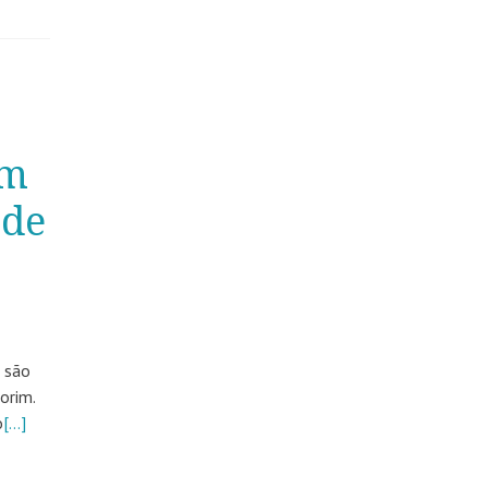
um
ade
 são
orim.
o
[…]