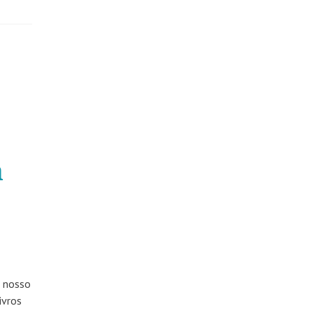
a
m nosso
ivros