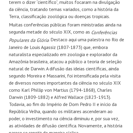
terem o dizer “científico”, muitos focaram na divulgação
da ciência, tratando temas variados, como a história da
Terra, classificação zoológica ou doenças tropicais.
Muitas conferências públicas foram ministradas ainda na
segunda metade do século XIX, como as
Conferências
. Destaco aqui uma palestra no Rio de
Populares da Glória
Janeiro de Louis Agassiz (1807-1873) que, embora
naturalista especializado em zoologia e explorador da
Amazônia brasileira, atacou a público a teoria de seleção
natural de Darwin. A difusão das ideias científicas, ainda
segundo Moreira e Massarini, foi intensificada pela visita
de diversos nomes importantes da ciência no século XIX
como Karl Phillip von Martius (1794-1868), Charles
Darwin (1809-1882) e Alfred Wallace (1823-1913).
Todavia, ao fim do Império de Dom Pedro II e início da
República Velha, quando os militares ascenderam ao
poder, o investimento na ciência diminuiu e, por sua vez,
as atividades de difusão científica. Novamente, a história
parece se repetir de maneira cíclica.