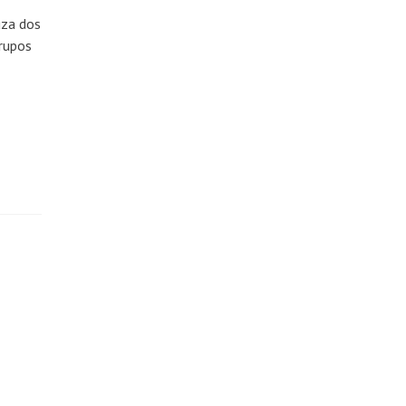
uza dos
rupos