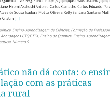
 Química – GEPEQ. Fonte: https://gepeqiqusp.wixsite.com/gepeq 
ciane Hiromi Akahoshi Antonio Carlos Camacho Carlos Eduardo Pere
 Alves de Sousa Isadora Motta Oliveira Kelly Santana Santana Mat
 Cristine
[…]
uímica
,
Ensino-Aprendizagem de Ciências
,
Formação de Professor
o
Abordagens CTS/CTSA
,
Ensino de Química
,
Ensino-Aprendizagem
squisa
,
Número 9
ático não dá conta: o ensi
elação com as práticas
a rural