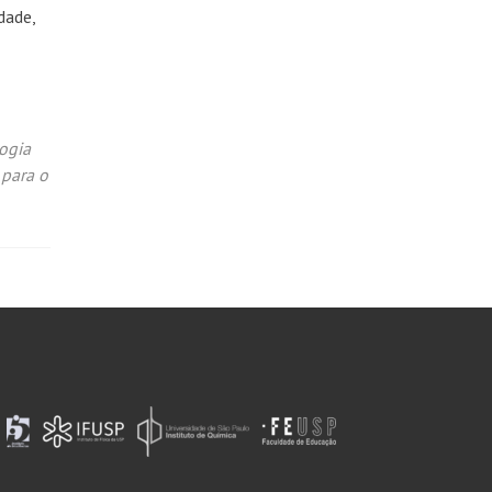
dade,
logia
 para o