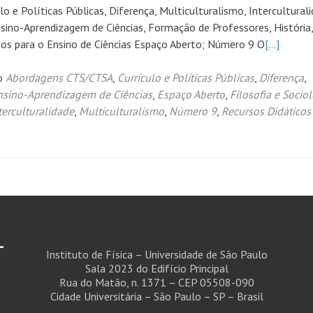
 Políticas Públicas, Diferença, Multiculturalismo, Interculturali
sino-Aprendizagem de Ciências, Formação de Professores, História,
ticos para o Ensino de Ciências Espaço Aberto; Número 9 O
[…]
o
Abordagens CTS/CTSA
,
Currículo e Políticas Públicas
,
Diferença
,
nsino-Aprendizagem de Ciências
,
Espaço Aberto
,
Filosofia e Socio
terculturalidade
,
Multiculturalismo
,
Número 9
,
Recursos Didáticos
-
Instituto de Física – Universidade de São Paulo
Sala 2023 do Edifício Principal
Rua do Matão, n. 1371 – CEP 05508-090
Cidade Universitária – São Paulo – SP – Brasil