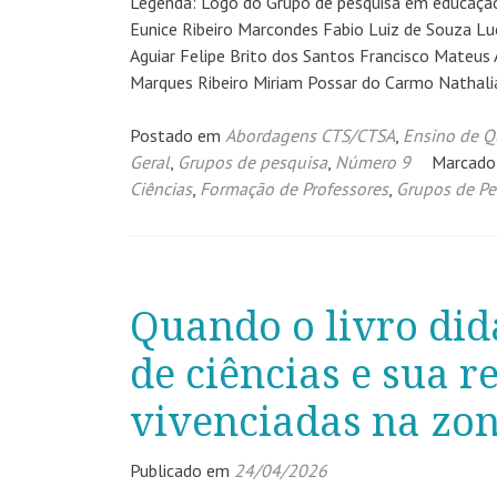
Legenda: Logo do Grupo de pesquisa em educação
Eunice Ribeiro Marcondes Fabio Luiz de Souza Lu
Aguiar Felipe Brito dos Santos Francisco Mateus
Marques Ribeiro Miriam Possar do Carmo Nathalia
Postado em
Abordagens CTS/CTSA
,
Ensino de Q
Geral
,
Grupos de pesquisa
,
Número 9
Marcad
Ciências
,
Formação de Professores
,
Grupos de Pe
Quando o livro did
de ciências e sua r
vivenciadas na zon
Publicado em
24/04/2026