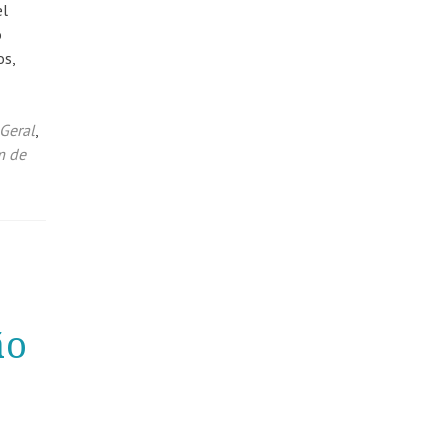
el
o
os,
Geral
,
m de
ão