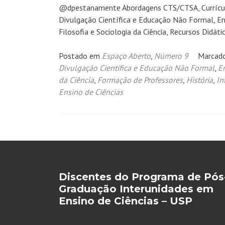
@dpestanamente Abordagens CTS/CTSA, Currículo e
Divulgação Científica e Educação Não Formal, En
Filosofia e Sociologia da Ciência, Recursos Didá
Postado em
Espaço Aberto
,
Número 9
Marcad
Divulgação Científica e Educação Não Formal
,
E
da Ciência
,
Formação de Professores
,
História
,
In
Ensino de Ciências
Navegação
por
posts
Discentes do Programa de Pós
Graduação Interunidades em
Ensino de Ciências – USP