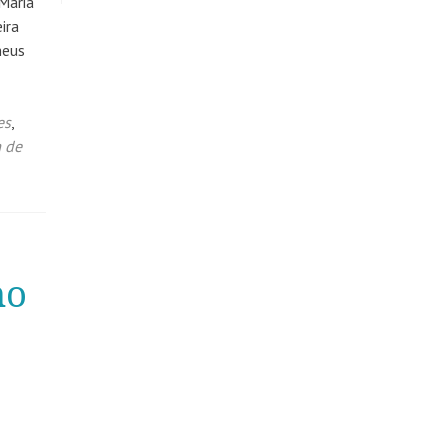
Maria
ira
heus
es
,
 de
no