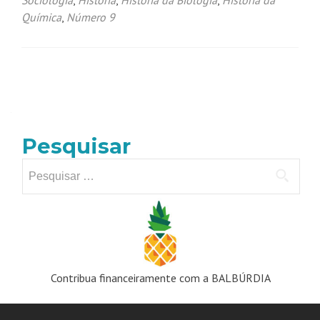
Sociologia
,
História
,
História da Biologia
,
História da
Química
,
Número 9
Navegação
por
posts
Pesquisar
Pesquisar
por:
Contribua financeiramente com a BALBÚRDIA