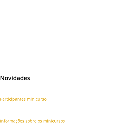
Curso de Verão em Genética.
O Curso contempla neste ano sua 28ª edição. São 28 anos de
formação de recursos humanos, pesquisa e divulgação dos
avanços das diversas áreas da Genética tanto em nosso país como
internacionalmente, onde foi fundamental o papel desempenhado
pela Pós-Graduação do Departamento de Genética da Faculdade
de Medicina de Ribeirão Preto (FMRP-USP).
Desde já, sejam bem-vindos ao nosso Curso de Verão!
Novidades
Participantes minicurso
Informações sobre os minicursos