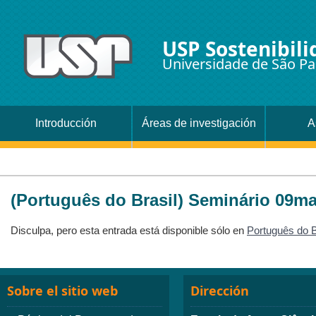
USP Sostenibili
Universidade de São Pa
Introducción
Áreas de investigación
A
(Português do Brasil) Seminário 09m
Disculpa, pero esta entrada está disponible sólo en
Português do B
Sobre el sitio web
Dirección