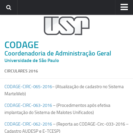
Home
CODAGE
CODAGE
Gabinete
Coordenadoria de Administração Geral
Departamentos
Universidade de São Paulo
COMUNICADOS
CIRCULARES 2016
Circulares
Portarias
CODAGE-CIRC-065-2016
– (Atualização de cadastro no Sistema
PRESTANDO CONTAS
MarteWeb)
Balanço
CODAGE-CIRC-063-2016
– (Procedimentos após efetiva
implantação do Sistema de Malotes Unificados)
Demonstrativos de Receitas e Despesas
Despesa Média por Aluno
CODAGE-CIRC-062-2016
– (Reporta ao CODAGE-Circ-033-2016 –
Cadastro AUDESP e E-TCESP)
Informativo CODAGE