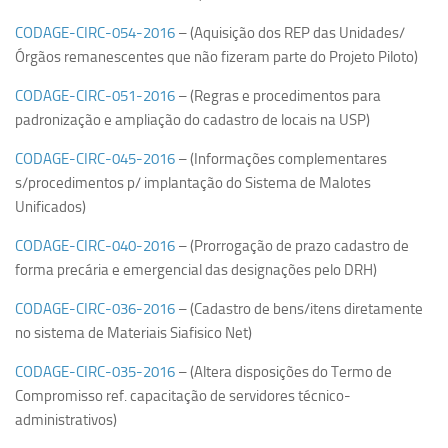
Orçamento USP
CODAGE-CIRC-054-2016
– (Aquisição dos REP das Unidades/
Órgãos remanescentes que não fizeram parte do Projeto Piloto)
Planilha CRUESP
CODAGE-CIRC-051-2016
– (Regras e procedimentos para
Revisão Orçamentária
padronização e ampliação do cadastro de locais na USP)
PORTAL DA TRANSPARÊNCIA
CODAGE-CIRC-045-2016
– (Informações complementares
LINKS
s/procedimentos p/ implantação do Sistema de Malotes
Unificados)
CODAGE-CIRC-040-2016
– (Prorrogação de prazo cadastro de
forma precária e emergencial das designações pelo DRH)
CODAGE-CIRC-036-2016
– (Cadastro de bens/itens diretamente
no sistema de Materiais Siafisico Net)
CODAGE-CIRC-035-2016
– (Altera disposições do Termo de
Compromisso ref. capacitação de servidores técnico-
administrativos)