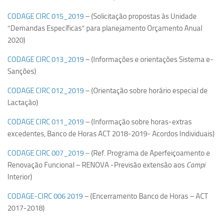
Orçamento USP
CODAGE CIRC 015_2019
– (Solicitação propostas às Unidade
“Demandas Específicas” para planejamento Orçamento Anual
Planilha CRUESP
2020)
Revisão Orçamentária
CODAGE CIRC 013_2019
– (Informações e orientações Sistema e-
PORTAL DA TRANSPARÊNCIA
Sanções)
LINKS
CODAGE CIRC 012_2019
– (Orientação sobre horário especial de
Lactação)
CODAGE CIRC 011_2019
– (Informação sobre horas-extras
excedentes, Banco de Horas ACT 2018-2019- Acordos Individuais)
CODAGE CIRC 007_2019 –
(Ref. Programa de Aperfeiçoamento e
Renovação Funcional – RENOVA -Previsão extensão aos
Campi
Interior)
CODAGE-CIRC 006 2019
– (Encerramento Banco de Horas – ACT
2017-2018)