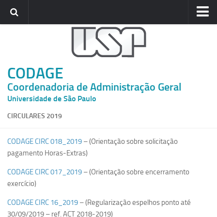
Home
CODAGE
CODAGE
Gabinete
Coordenadoria de Administração Geral
Departamentos
Universidade de São Paulo
COMUNICADOS
CIRCULARES 2019
Circulares
Portarias
CODAGE CIRC 018_2019
– (Orientação sobre solicitação
PRESTANDO CONTAS
pagamento Horas-Extras)
Balanço
CODAGE CIRC 017_2019
– (Orientação sobre encerramento
exercício)
Demonstrativos de Receitas e Despesas
Despesa Média por Aluno
CODAGE CIRC 16_2019
– (Regularização espelhos ponto até
30/09/2019 – ref. ACT 2018-2019)
Informativo CODAGE