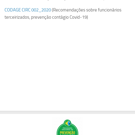
Orçamento USP
CODAGE CIRC 002_2020
(Recomendações sobre funcionários
terceirizados, prevenção contágio Covid-19)
Planilha CRUESP
Revisão Orçamentária
PORTAL DA TRANSPARÊNCIA
LINKS