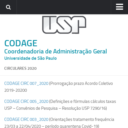
Home
CODAGE
CODAGE
Gabinete
Coordenadoria de Administração Geral
Departamentos
Universidade de São Paulo
COMUNICADOS
CIRCULARES 2020
Circulares
Portarias
CODAGE CIRC 007_2020
(Prorrogação prazo Acordo Coletivo
PRESTANDO CONTAS
2019-20200
Balanço
CODAGE CIRC 005_2020
(Definições e fórmulas cálculos taxas
USP – Convênios de Pesquisa – Resolução USP 7290/16)
Demonstrativos de Receitas e Despesas
Despesa Média por Aluno
CODAGE CIRC 003_2020
(Orientações tratamento frequência
23/03 a 22/04/2020 – período quarentena Covid-19)
Informativo CODAGE