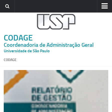
Home
CODAGE
CODAGE
Gabinete
Coordenadoria de Administração Geral
Departamentos
Universidade de São Paulo
COMUNICADOS
CODAGE
Circulares
Portarias
PRESTANDO CONTAS
Balanço
Demonstrativos de Receitas e Despesas
Despesa Média por Aluno
Informativo CODAGE