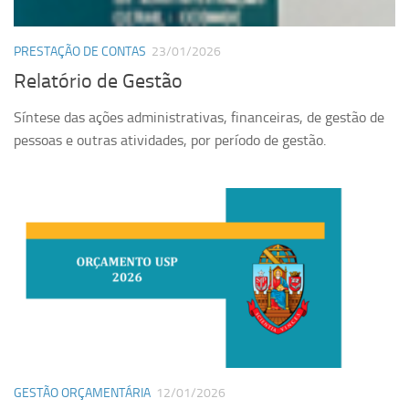
Orçamento USP
PRESTAÇÃO DE CONTAS
23/01/2026
Planilha CRUESP
Relatório de Gestão
Revisão Orçamentária
Síntese das ações administrativas, financeiras, de gestão de
PORTAL DA TRANSPARÊNCIA
pessoas e outras atividades, por período de gestão.
LINKS
GESTÃO ORÇAMENTÁRIA
12/01/2026