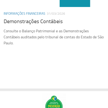
Orçamento USP
INFORMAÇÕES FINANCEIRAS
31/03/2026
Planilha CRUESP
Demonstrações Contábeis
Revisão Orçamentária
Consulte o Balanço Patrimonial e as Demonstrações
PORTAL DA TRANSPARÊNCIA
Contábeis auditados pelo tribunal de contas do Estado de São
LINKS
Paulo.