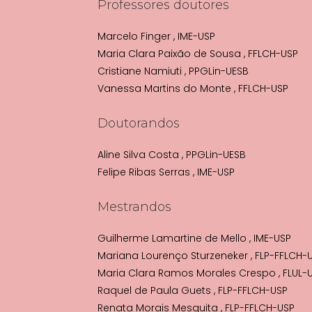
Professores doutores
Marcelo Finger
, IME-USP
Maria Clara Paixão de Sousa
, FFLCH-USP
Cristiane Namiuti
, PPGLin-UESB
Vanessa Martins do Monte
, FFLCH-USP
Doutorandos
Aline Silva Costa
, PPGLin-UESB
Felipe Ribas Serras
, IME-USP
Mestrandos
Guilherme Lamartine de Mello
, IME-USP
Mariana Lourenço Sturzeneker
, FLP-FFLCH-
Maria Clara Ramos Morales Crespo
, FLUL
Raquel de Paula Guets
, FLP-FFLCH-USP
Renata Morais Mesquita
, FLP-FFLCH-USP