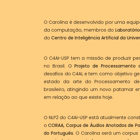
O Carolina é desenvolvido por uma equipe m
da computação, membros do
Laboratório
do
Centro de Inteligência Artificial da Univ
O C4AI-USP tem a missão de produzir pesq
no Brasil. O
Projeto de Processamento 
desafios do C4AI, e tem como objetivo g
estado da arte do Processamento de
brasileiro, atingindo um novo patamar
em relação ao que existe hoje.
O NLP2 do C4AI-USP está atualmente constr
o
CORAA, Corpus de Áudios Anotados de Po
do Português
. O Carolina será um corpu