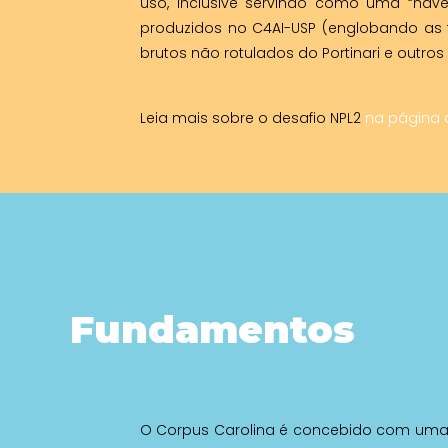
uso, inclusive servindo como uma “na
produzidos no C4AI-USP (englobando as 
brutos não rotulados do Portinari e outros
Leia mais sobre o desafio NPL2
na página 
Fundamentos
O Corpus Carolina é concebido com uma