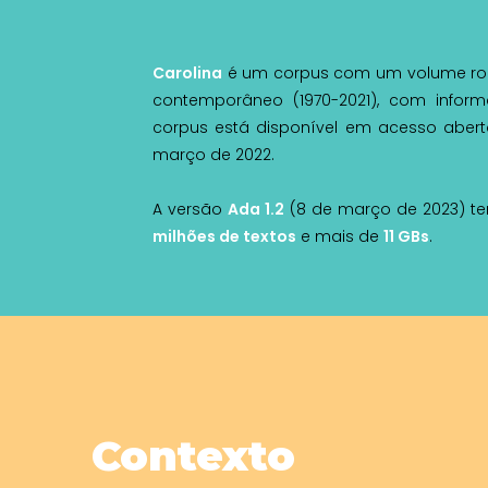
Carolina
é um corpus com um volume robu
contemporâneo (1970-2021), com inform
corpus está disponível em acesso abert
março de 2022.
A versão
Ada 1.2
(8 de março de 2023) 
milhões de textos
e mais de
11 GBs
.
Contexto