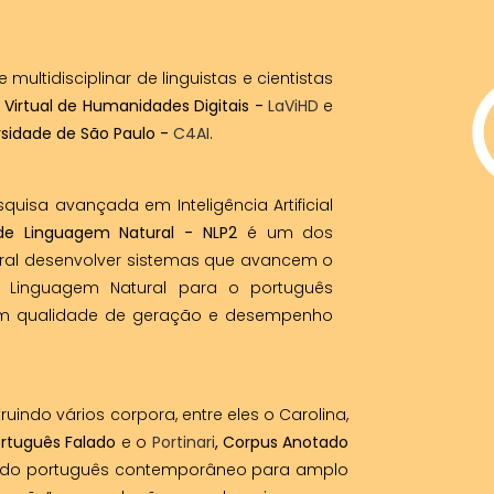
ultidisciplinar de linguistas e cientistas
 Virtual de Humanidades Digitais -
LaViHD
e
ersidade de São Paulo -
C4AI
.
uisa avançada em Inteligência Artificial
de Linguagem Natural - NLP2
é um dos
eral desenvolver sistemas que avancem o
 Linguagem Natural para o português
 em qualidade de geração e desempenho
uindo vários corpora, entre eles o Carolina,
rtuguês Falado
e o
Portinari
, Corpus Anotado
s do português contemporâneo para amplo