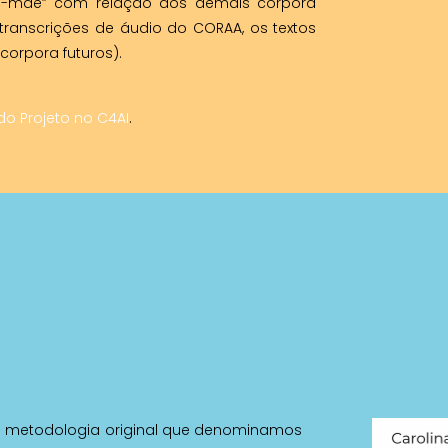
ve-mãe” com relação aos demais corpora
transcrições de áudio do CORAA, os textos
 corpora futuros).
do Projeto no C4AI
.
 metodologia original que denominamos