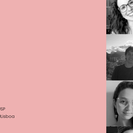
USP
-ULisboa